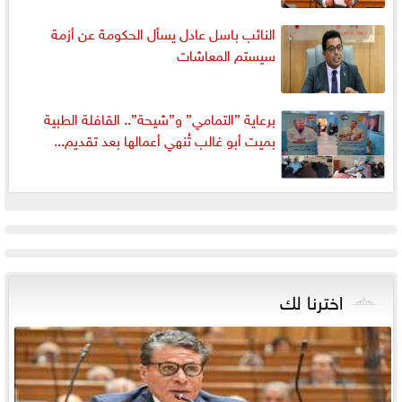
النائب باسل عادل يسأل الحكومة عن أزمة
سيستم المعاشات
برعاية ”التمامي” و”شيحة”.. القافلة الطبية
بميت أبو غالب تُنهي أعمالها بعد تقديم...
اخترنا لك