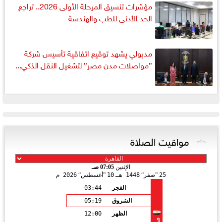
مؤشرات تنسيق المرحلة الأولى 2026.. تراجع
الحد الأدنى للطب والهندسة
مدبولي يشهد توقيع اتفاقية تأسيس شركة
”مواصلات مدن مصر” لتشغيل النقل الذكي...
مواقيت الصلاة
الإثنين
07:05 صـ
25
صفر
1448 هـ
10
أغسطس
2026 م
الفجر
03:44
الشروق
05:19
الظهر
12:00