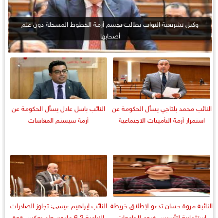
وكيل تشريعية النواب يطالب بحسم أزمة الخطوط المسجلة دون علم
أصحابها
النائب محمد بلتاجي يسأل الحكومة عن
النائب باسل عادل يسأل الحكومة عن
استمرار أزمة التأمينات الاجتماعية
أزمة سيستم المعاشات
النائبة مروة حسان تدعو لإطلاق خريطة
النائب إبراهيم عيسى: تجاوز الصادرات
استثمارية لتأسيس فروع للجامعات
الزراعية 6.2 مليون طن يعكس قوة