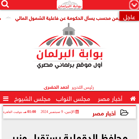




×
عاجل
ب أيمن محسب يسأل الحكومة عن فاعلية الشمول المالي
هبة عرا

رئيس التحرير
أحمد الحضرى

أخبار مصر
مجلس النواب
مجلس الشيوخ

أخبار مصر
الإثنين، 9 سبتمبر 2024
01:00 مـ
بتوقيت القاهرة
2024-09-09 13:00:09
محافظ الدقهلية يستقبل وزير