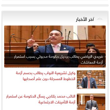
آخر الأخبار
فريدي البياضي يطالب برحيل حكومة مدبولي بسبب استمرار
أزمة المعاشات
وكيل تشريعية النواب يطالب بحسم أزمة
الخطوط المسجلة دون علم أصحابها
النائب محمد بلتاجي يسأل الحكومة عن استمرار
أزمة التأمينات الاجتماعية