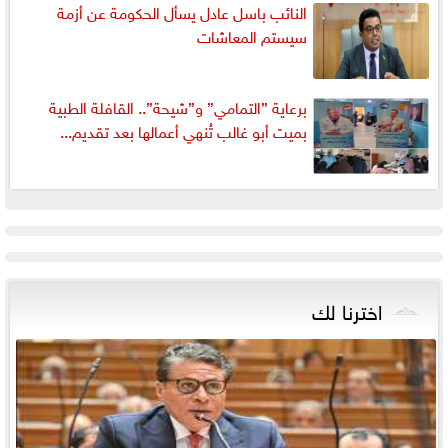
النائب باسل عادل يسأل الحكومة عن أزمة
سيستم المعاشات
برعاية ”التمامي” و”شيحة”.. القافلة الطبية
بميت أبو غالب تُنهي أعمالها بعد تقديم...
اخترنا لك