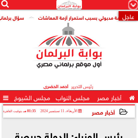




×
عاجل
مة مدبولي بسبب استمرار أزمة المعاشات
سؤال برلماني حول تر

رئيس التحرير
أحمد الحضرى

أخبار مصر
مجلس النواب
مجلس الشيوخ

أخبار مصر
الأربعاء، 11 سبتمبر 2024
01:35 مـ
بتوقيت القاهرة
2024-09-11 13:35:00
رئيس الوزراء: الدولة حريصة