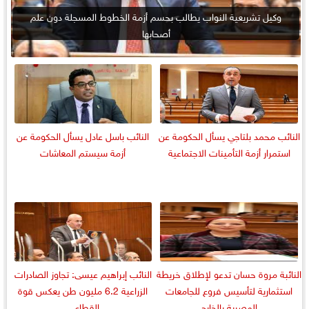
وكيل تشريعية النواب يطالب بحسم أزمة الخطوط المسجلة دون علم
أصحابها
النائب محمد بلتاجي يسأل الحكومة عن
النائب باسل عادل يسأل الحكومة عن
استمرار أزمة التأمينات الاجتماعية
أزمة سيستم المعاشات
النائبة مروة حسان تدعو لإطلاق خريطة
النائب إبراهيم عيسى: تجاوز الصادرات
استثمارية لتأسيس فروع للجامعات
الزراعية 6.2 مليون طن يعكس قوة
المصرية بالخارج
القطاع...