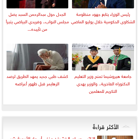
رئيس الوزراء يتابع جهود منظومة
الجدل حول عبدالرحمن السبد يصل
الشكاوى الحكومية خلال يوليو الماضي
مجلس النواب.. وفريدي البياضي يتبرأ
من تأييده...
جامعة هيروشيما تمنح وزير التعليم
كشف طبي جديد يمهد الطريق لرصد
الدكتوراه الفاخرية.. والوزير يهدي
الزهايمر قبل ظهور أعراضه
التكريم للمعلمين
الأكثر قراءةً
النائب حسام الخشت: حذف أسعار الأدوية يثير