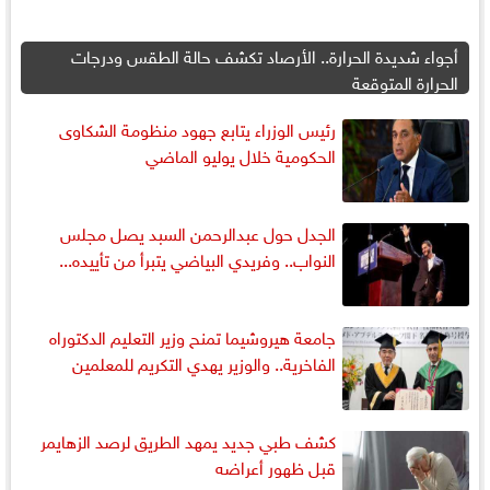
أجواء شديدة الحرارة.. الأرصاد تكشف حالة الطقس ودرجات
الحرارة المتوقعة
رئيس الوزراء يتابع جهود منظومة الشكاوى
الحكومية خلال يوليو الماضي
الجدل حول عبدالرحمن السبد يصل مجلس
النواب.. وفريدي البياضي يتبرأ من تأييده...
جامعة هيروشيما تمنح وزير التعليم الدكتوراه
الفاخرية.. والوزير يهدي التكريم للمعلمين
كشف طبي جديد يمهد الطريق لرصد الزهايمر
قبل ظهور أعراضه