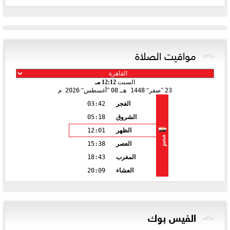
مواقيت الصلاة
السبت
12:12 مـ
23
صفر
1448 هـ
08
أغسطس
2026 م
الفجر
03:42
الشروق
05:18
الظهر
12:01
مصر
العصر
15:38
المغرب
18:43
العشاء
20:09
الفيس بوك