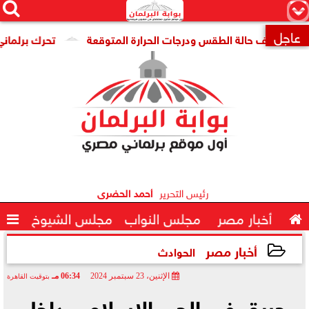




×
عاجل
اد تكشف حالة الطقس ودرجات الحرارة المتوقعة
تحرك برلماني لإن

رئيس التحرير
أحمد الحضرى

أخبار مصر
مجلس النواب
مجلس الشيوخ

أخبار مصر
الحوادث
الإثنين، 23 سبتمبر 2024
06:34 مـ
بتوقيت القاهرة
2024-09-23 18:34:08
حريق في الحي الإسلامي داخل