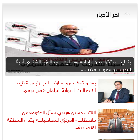
آخر الأخبار
بتكليف مشترك من «إمام» و«دراج».. عبد العزيز الشناوي أمينًا
للتدريب وعضوًا بالمكتب...
بعد واقعة عمرو عمارة.. نائب رئيس تنظيم
الاتصالات لـ«بوابة البرلمان»: من يوقع...
النائب حسين هريدي يسأل الحكومة عن
ملاحظات «المركزي للمحاسبات» بشأن المنطقة
اقتصادية...