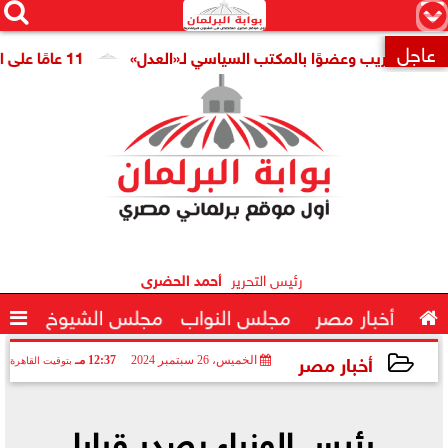




×
عاجل
 للتدريب وعضوًا بالمكتب السياسي لـ«العدل»
11 عامًا على افتتاح قناة السويس الجديدة.. النائبة مروة قنصوة: رؤية الدولة حولت الممر الملاحي إلى مركز اقتصادي عالمي

رئيس التحرير
أحمد الحضرى

أخبار مصر
مجلس النواب
مجلس الشيوخ

أخبار مصر
الخميس، 26 سبتمبر 2024
12:37 مـ
بتوقيت القاهرة
2024-09-26 12:37:01
رئيس الوزراء يصدر قرارا