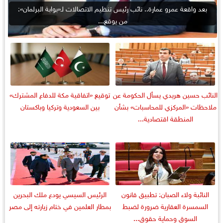
بعد واقعة عمرو عمارة.. نائب رئيس تنظيم الاتصالات لـ«بوابة البرلمان»:
من يوقع...
النائب حسين هريدي يسأل الحكومة عن
توقيع «اتفاقية مكة للدفاع المشترك»
ملاحظات «المركزي للمحاسبات» بشأن
بين السعودية وتركيا وباكستان
المنطقة اقتصادية...
النائبة ولاء الصبان: تطبيق قانون
الرئيس السيسي يودع ملك البحرين
السمسرة العقارية ضرورة لضبط
بمطار العلمين في ختام زيارته إلى مصر
السوق وحماية حقوق...