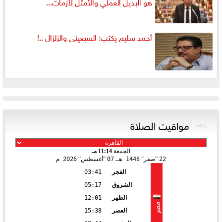
هو البديل العملي والأمثل لأزمات...
أحمد سليم يكتب: السبعينى والزلزال ..!
مواقيت الصلاة
الجمعة
11:14 مـ
22
صفر
1448 هـ
07
أغسطس
2026 م
الفجر
03:41
الشروق
05:17
الظهر
12:01
مصر
العصر
15:38