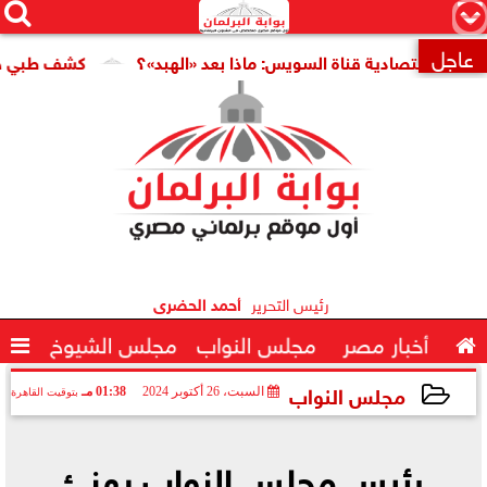




×
عاجل
 اقتصادية قناة السويس: ماذا بعد «الهبد»؟
كشف طبي جديد يمه

رئيس التحرير
أحمد الحضرى

أخبار مصر
مجلس النواب
مجلس الشيوخ

مجلس النواب
السبت، 26 أكتوبر 2024
01:38 مـ
بتوقيت القاهرة
2024-10-26 13:38:27
رئيس مجلس النواب يهنئ