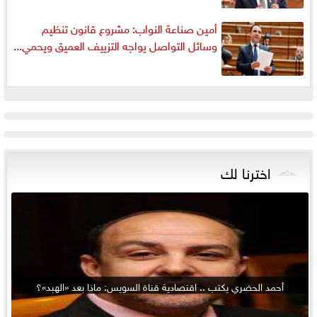
أمين صناعة النواب: مشروع قانون تنظيم
وسائل التواصل يواجه التزييف العميق ويحمي...
اخترنا لك
أحمد الحضري يكتب .. اقتصادية قناة السويس: ماذا بعد «الهبد»؟