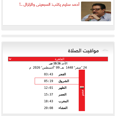
أحمد سليم يكتب: السبعينى والزلزال ..!
مواقيت الصلاة
الأحد
10:56 صـ
24
صفر
1448 هـ
09
أغسطس
2026 م
الفجر
03:43
الشروق
05:19
الظهر
12:01
مصر
العصر
15:37
المغرب
18:43
العشاء
20:08