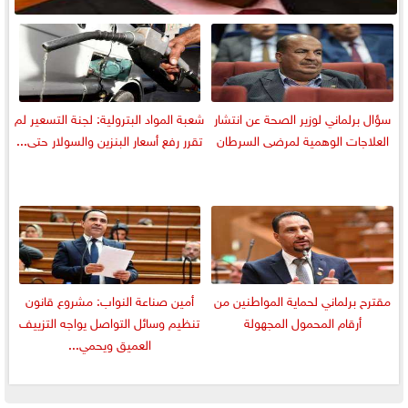
سؤال برلماني لوزير الصحة عن انتشار
شعبة المواد البترولية: لجنة التسعير لم
العلاجات الوهمية لمرضى السرطان
تقرر رفع أسعار البنزين والسولار حتى...
مقترح برلماني لحماية المواطنين من
أمين صناعة النواب: مشروع قانون
أرقام المحمول المجهولة
تنظيم وسائل التواصل يواجه التزييف
العميق ويحمي...