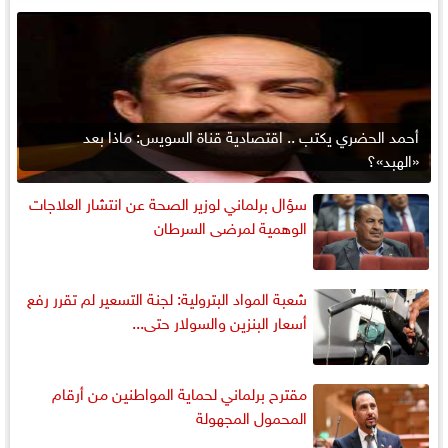
أحمد الحضري يكتب .. اقتصادية قناة السويس: ماذا بعد
«الهبد»؟
سؤال برلماني لوزير الصحة عن انتشار العلاجات
الوهمية لمرضى السرطان
شعبة المواد البترولية: لجنة التسعير لم تقرر رفع
أسعار البنزين والسولار حتى...
مقترح برلماني لحماية المواطنين من أرقام
المحمول المجهولة