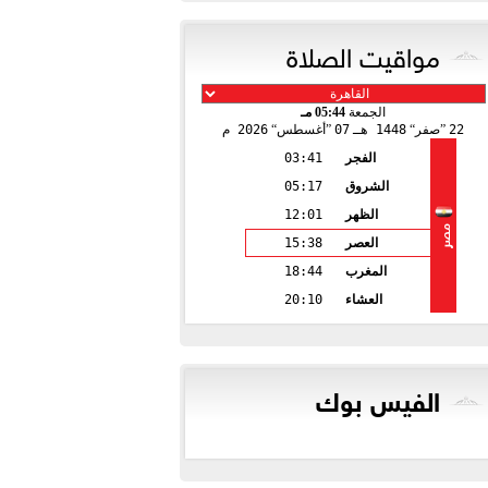
مواقيت الصلاة
الجمعة
05:44 مـ
22
صفر
1448 هـ
07
أغسطس
2026 م
الفجر
03:41
الشروق
05:17
الظهر
12:01
مصر
العصر
15:38
المغرب
18:44
العشاء
20:10
الفيس بوك