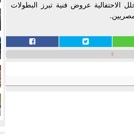
لل الاحتفالية عروض فنية تبرز البطولات
إ
ا
مصريين.
ا
⇧
ف
ا