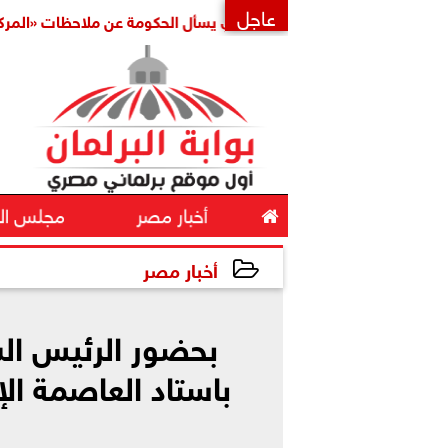
عاجل
النائب حسين هريدي يسأل الحكومة عن ملاحظات «المركزي للمحا
×

أخبار مصر
مجلس ال
أخبار مصر
2024-10-26 16:31:00
بحضور الرئيس الس
باستاد العاصمة الإ