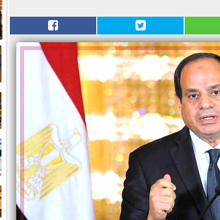
و
ض
ح
خ