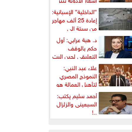
شكالية دستورية ويهدد حق
”الداخلية” الإسبانية:
لمواطن...
إعادة 25 ألف مهاجر
من سبتة إلى
لمغرب... وارتفاع حصيلة...
د. هبة عرابي: أول
حكم بالوقف
التعليقي لحين البت
ي الطعن على...
علاء عبد النبي:
النموذج المصري
لتأهيل العمالة هو
لبديل العملي والأمثل لأزمات...
أحمد سليم يكتب:
السبعينى والزلزال
..!