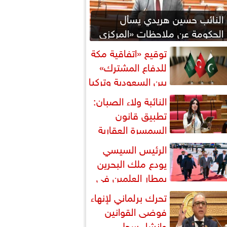
النائب حسين هريدي يسأل
الحكومة عن ملاحظات «المركزي
للمحاسبات» بشأن المنطقة
توقيع «اتفاقية مكة
اقتصادية...
للدفاع المشترك»
بين السعودية وتركيا
باكستان
النائبة ولاء الصبان:
تطبيق قانون
السمسرة العقارية
رورة لضبط السوق وحماية
الرئيس السيسي
قوق...
يودع ملك البحرين
بمطار العلمين في
تام زيارته إلى مصر
تحرك برلماني لإنهاء
فوضى القوانين
وإنشاء سجل