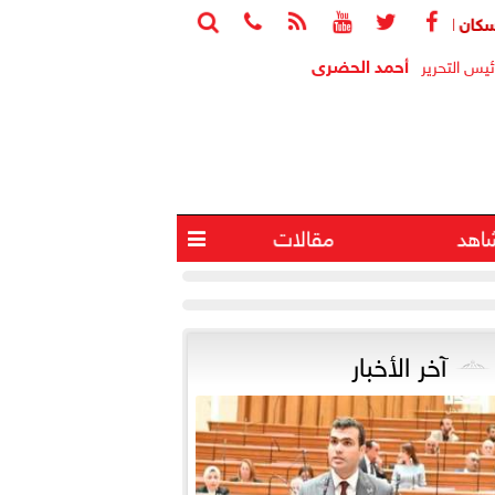






اب: الوحدات المغلقة ثروة قومية معطلة واستغلالها يخفف أزمة الإسكا
أحمد الحضرى
ئيس التحرير
اهد
مقالات

آخر الأخبار