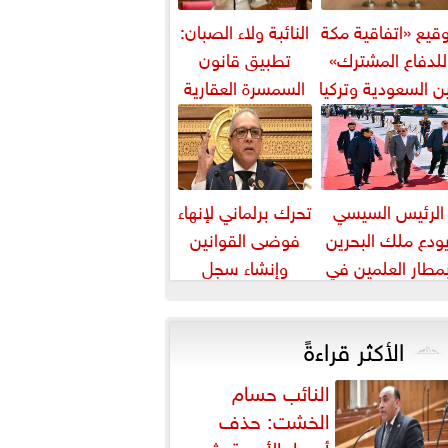
قيع «اتفاقية مكة
النائبة ولاء الصبان:
للدفاع المشترك»
تطبيق قانون
ن السعودية وتركيا
السمسرة العقارية
وباكستان
ضرورة لضبط
السوق وحماية
حقوق...
الرئيس السيسي
تحرك برلماني لإنهاء
ودع ملك البحرين
فوضى القوانين
مطار العلمين في
وإنشاء سجل
ام زيارته إلى مصر
تشريعي إلكتروني
الأكثر قراءةً
النائب حسام
الخشت: حذف
أسعار الأدوية يثير