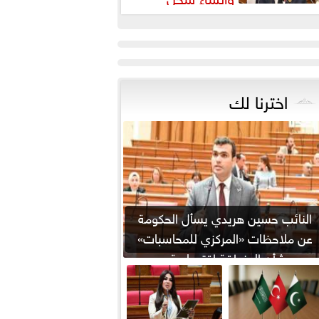
شريعي إلكتروني
اخترنا لك
النائب حسين هريدي يسأل الحكومة
عن ملاحظات «المركزي للمحاسبات»
بشأن المنطقة اقتصادية...