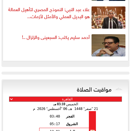
علاء عبد النبي: النموذج المصري لتأهيل العمالة
هو البديل العملي والأمثل لأزمات...
أحمد سليم يكتب: السبعينى والزلزال ..!
مواقيت الصلاة
الخميس
03:10 مـ
21
صفر
1448 هـ
06
أغسطس
2026 م
الفجر
03:40
الشروق
05:17