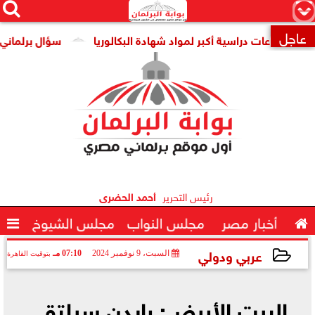




×
عاجل
دد ساعات دراسية أكبر لمواد شهادة البكالوريا
سؤال برلماني عن تن

رئيس التحرير
أحمد الحضرى

أخبار مصر
مجلس النواب
مجلس الشيوخ

عربي ودولي
السبت، 9 نوفمبر 2024
07:10 مـ
بتوقيت القاهرة
2024-11-09 19:10:06
البيت الأبيض: بايدن سيلتقي