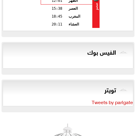
الظهر
12:01
مصر
العصر
15:38
المغرب
18:45
العشاء
20:11
الفيس بوك
تويتر
Tweets by parlgate