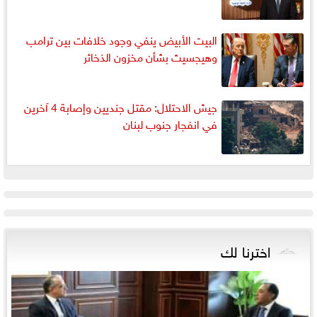
البيت الأبيض ينفي وجود خلافات بين ترامب
وهيجسيث بشأن مخزون الذخائر
جيش الاحتلال: مقتل جنديين وإصابة 4 آخرين
في انفجار جنوب لبنان
اخترنا لك