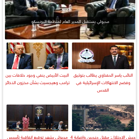
مدبولي يستقبل المدير العام لمنظمة اليونسكو
النائب ياسر الحفناوي يطالب بتوثيق
البيت الأبيض ينفي وجود خلافات بين
وفضح الانتهاكات الإسرائيلية في
ترامب وهيجسيث بشأن مخزون الذخائر
القدس
جيش الاحتلال: مقتل جنديين وإصابة 4
مدبولي يشهد توقيع اتفاقية تأسيس