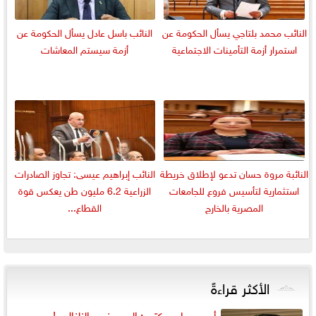
النائب محمد بلتاجي يسأل الحكومة عن
النائب باسل عادل يسأل الحكومة عن
استمرار أزمة التأمينات الاجتماعية
أزمة سيستم المعاشات
النائبة مروة حسان تدعو لإطلاق خريطة
النائب إبراهيم عيسى: تجاوز الصادرات
استثمارية لتأسيس فروع للجامعات
الزراعية 6.2 مليون طن يعكس قوة
المصرية بالخارج
القطاع...
الأكثر قراءةً
أحمد سليم يكتب: السبعينى والزلزال ..!