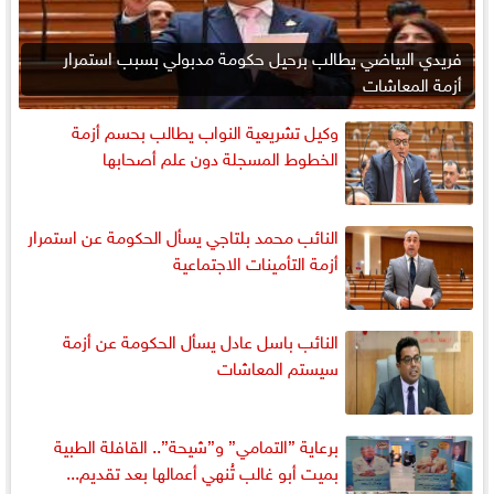
فريدي البياضي يطالب برحيل حكومة مدبولي بسبب استمرار
أزمة المعاشات
وكيل تشريعية النواب يطالب بحسم أزمة
الخطوط المسجلة دون علم أصحابها
النائب محمد بلتاجي يسأل الحكومة عن استمرار
أزمة التأمينات الاجتماعية
النائب باسل عادل يسأل الحكومة عن أزمة
سيستم المعاشات
برعاية ”التمامي” و”شيحة”.. القافلة الطبية
بميت أبو غالب تُنهي أعمالها بعد تقديم...