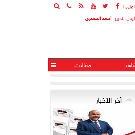






أحمد الحضرى
ئيس التحرير
اهد
مقالات

آخر الأخبار