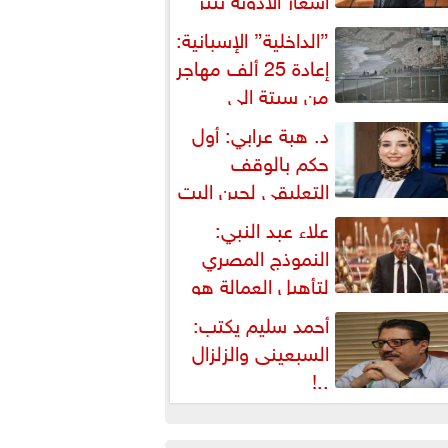
شكالية دستورية ويهدد حق
”الداخلية” الإسبانية:
لمواطن...
إعادة 25 ألف مهاجر
من سبتة إلى
لمغرب... وارتفاع حصيلة...
د. هبة عرابي: أول
حكم بالوقف
التعليقي لحين البت
ي الطعن على...
علاء عبد النبي:
النموذج المصري
لتأهيل العمالة هو
لبديل العملي والأمثل لأزمات...
أحمد سليم يكتب:
السبعينى والزلزال
..!