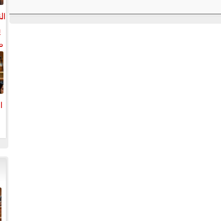
ال
ي
م
ل
ال
ا
ا