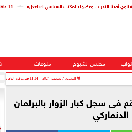
مينًا للتدريب وعضوًا بالمكتب السياسي لـ«العدل»
11 عامًا على افتتاح قناة السويس الجديدة.. النائبة مروة قنصوة: رؤية الدولة حولت الممر الملاحي إلى مركز اقتصادي عالمي
ر
نواب
مجلس الشيوخ
منوعات
ش
السبت، 7 ديسمبر 2024
11:34 صـ
بتوقيت القاهرة
فى سجل كبار الزوار بالبرلمان
الدنماركي