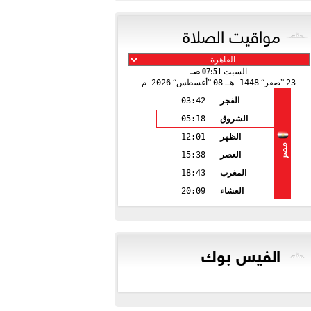
مواقيت الصلاة
السبت
07:51 صـ
23
صفر
1448 هـ
08
أغسطس
2026 م
الفجر
03:42
الشروق
05:18
الظهر
12:01
مصر
العصر
15:38
المغرب
18:43
العشاء
20:09
الفيس بوك