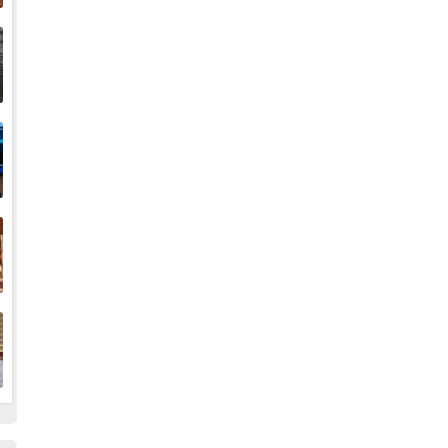
إ
ا
ا
ف
ا