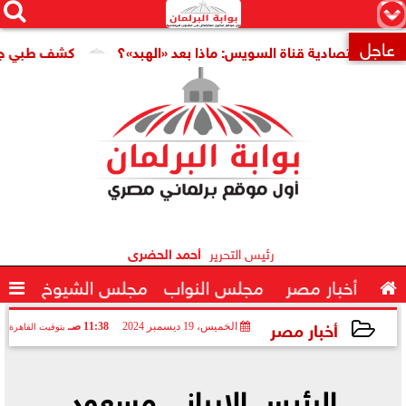




×
عاجل
 اقتصادية قناة السويس: ماذا بعد «الهبد»؟
كشف طبي جديد يمه

رئيس التحرير
أحمد الحضرى

أخبار مصر
مجلس النواب
مجلس الشيوخ

أخبار مصر
الخميس، 19 ديسمبر 2024
11:38 صـ
بتوقيت القاهرة
2024-12-19 11:38:51
الرئيس الإيراني مسعود