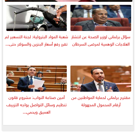
سؤال برلماني لوزير الصحة عن انتشار
شعبة المواد البترولية: لجنة التسعير لم
العلاجات الوهمية لمرضى السرطان
تقرر رفع أسعار البنزين والسولار حتى...
مقترح برلماني لحماية المواطنين من
أمين صناعة النواب: مشروع قانون
أرقام المحمول المجهولة
تنظيم وسائل التواصل يواجه التزييف
العميق ويحمي...