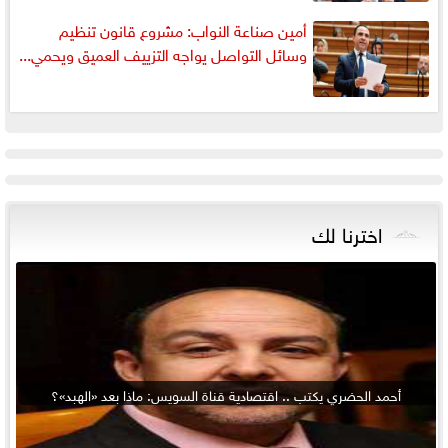
أمين صناعة النواب: مشروع قانون تنظيم
وسائل التواصل يواجه التزييف العميق ويحمي...
اخترنا لك
أحمد الحضري يكتب .. اقتصادية قناة السويس: ماذا بعد «الهبد»؟