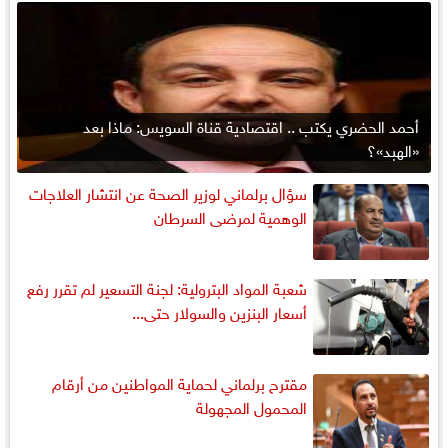
أحمد الحضري يكتب .. اقتصادية قناة السويس: ماذا بعد
«الهبد»؟
سؤال برلماني لوزير الصحة عن انتشار العلاجات
الوهمية لمرضى السرطان
شعبة المواد البترولية: لجنة التسعير لم تقرر رفع
أسعار البنزين والسولار حتى...
مقترح برلماني لحماية المواطنين من أرقام
المحمول المجهولة