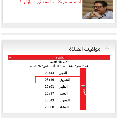
أحمد سليم يكتب: السبعينى والزلزال ..!
مواقيت الصلاة
الأحد
06:08 صـ
24
صفر
1448 هـ
09
أغسطس
2026 م
الفجر
03:43
الشروق
05:19
الظهر
12:01
مصر
العصر
15:37
المغرب
18:43
العشاء
20:08