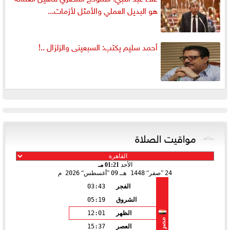
هو البديل العملي والأمثل لأزمات...
أحمد سليم يكتب: السبعينى والزلزال ..!
مواقيت الصلاة
الأحد
01:21 مـ
24
صفر
1448 هـ
09
أغسطس
2026 م
الفجر
03:43
الشروق
05:19
الظهر
12:01
مصر
العصر
15:37