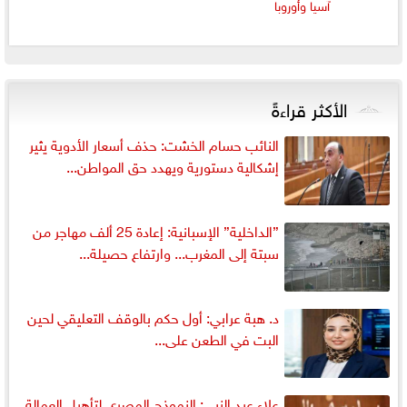
آسيا وأوروبا
الأكثر قراءةً
النائب حسام الخشت: حذف أسعار الأدوية يثير
إشكالية دستورية ويهدد حق المواطن...
”الداخلية” الإسبانية: إعادة 25 ألف مهاجر من
سبتة إلى المغرب... وارتفاع حصيلة...
د. هبة عرابي: أول حكم بالوقف التعليقي لحين
البت في الطعن على...
علاء عبد النبي: النموذج المصري لتأهيل العمالة