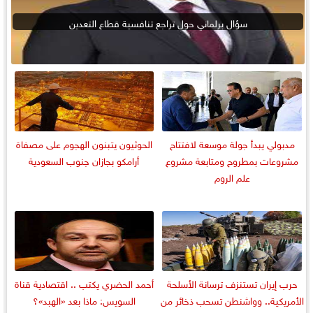
سؤال برلماني حول تراجع تنافسية قطاع التعدين
مدبولي يبدأ جولة موسعة لافتتاح
الحوثيون يتبنون الهجوم على مصفاة
مشروعات بمطروح ومتابعة مشروع
أرامكو بجازان جنوب السعودية
علم الروم
حرب إيران تستنزف ترسانة الأسلحة
أحمد الحضري يكتب .. اقتصادية قناة
الأمريكية.. وواشنطن تسحب ذخائر من
السويس: ماذا بعد «الهبد»؟