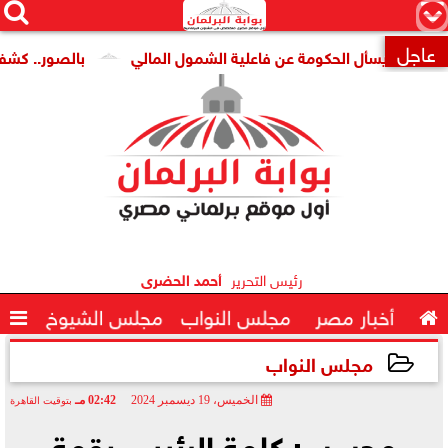




×
عاجل
 يسأل الحكومة عن فاعلية الشمول المالي
بالصور.. كشف أثرى ج

رئيس التحرير
أحمد الحضرى

أخبار مصر
مجلس النواب
مجلس الشيوخ

مجلس النواب
الخميس، 19 ديسمبر 2024
02:42 مـ
بتوقيت القاهرة
2024-12-19 14:42:51
محسب: كلمة الرئيس بقمة