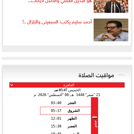
أحمد سليم يكتب: السبعينى والزلزال ..!
مواقيت الصلاة
الخميس
05:47 صـ
21
صفر
1448 هـ
06
أغسطس
2026 م
الفجر
03:40
الشروق
05:17
الظهر
12:01
مصر
العصر
15:38
المغرب
18:45