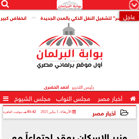




×
عاجل
صر” لتشغيل النقل الذكي بالمدن الجديدة
انخفاض كبير فى سعر 

رئيس التحرير
أحمد الحضرى

أخبار مصر
مجلس النواب
مجلس الشيوخ

أخبار مصر
الأربعاء، 1 يناير 2025
01:42 مـ
بتوقيت القاهرة
2025-01-01 13:42:08
وزير الإسكان يعقد اجتماعاً مع