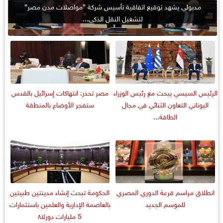
مدبولي يشهد توقيع اتفاقية تأسيس شركة ”مواصلات مدن مصر”
لتشغيل النقل الذكي...
الرئيس السيسي يبحث مع رئيس الوزراء
مصر تحذر: انتهاكات إسرائيل بالقدس
اليوناني التعاون الثنائي في مجال
ستفجر الأوضاع بالمنطقة
الطاقة...
انطلاق مراسم قرعة الدوري المصري
الحكومة تبحث إنشاء مدينتين طبيتين
للموسم الجديد
بالعاصمة الإدارية والعلمين باستثمارات
5 مليارات دورلا٨