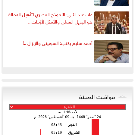
علاء عبد النبي: النموذج المصري لتأهيل العمالة
هو البديل العملي والأمثل لأزمات...
أحمد سليم يكتب: السبعينى والزلزال ..!
مواقيت الصلاة
الأحد
11:06 صـ
24
صفر
1448 هـ
09
أغسطس
2026 م
الفجر
03:43
الشروق
05:19