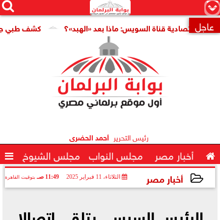




×
عاجل
اقتصادية قناة السويس: ماذا بعد «الهبد»؟
كشف طبي جديد يمهد

رئيس التحرير
أحمد الحضرى

أخبار مصر
مجلس النواب
مجلس الشيوخ

أخبار مصر
الثلاثاء، 11 فبراير 2025
11:49 صـ
بتوقيت القاهرة
2025-02-11 11:49:20
الرئيس السيسي يتلقى اتصالا