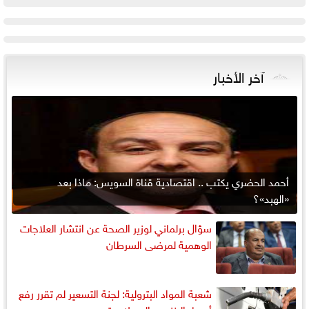
آخر الأخبار
أحمد الحضري يكتب .. اقتصادية قناة السويس: ماذا بعد
«الهبد»؟
سؤال برلماني لوزير الصحة عن انتشار العلاجات
الوهمية لمرضى السرطان
شعبة المواد البترولية: لجنة التسعير لم تقرر رفع
أسعار البنزين والسولار حتى...