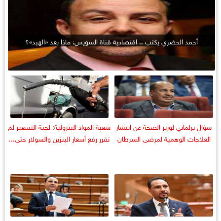
أحمد الحضري يكتب .. اقتصادية قناة السويس: ماذا بعد «الهبد»؟
سؤال برلماني لوزير الصحة عن انتشار
شعبة المواد البترولية: لجنة التسعير لم
العلاجات الوهمية لمرضى السرطان
تقرر رفع أسعار البنزين والسولار حتى...