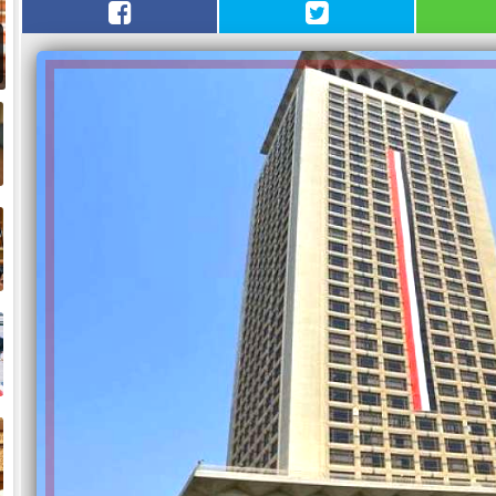
و
ض
ح
خ