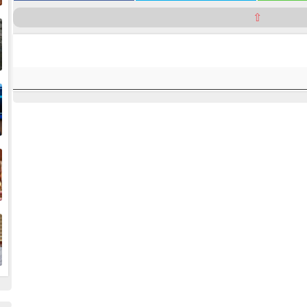
إ
⇧
ا
ا
ف
ا