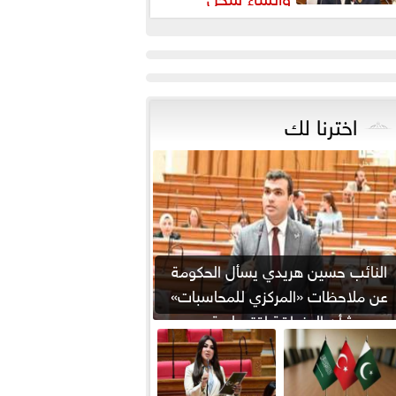
شريعي إلكتروني
اخترنا لك
النائب حسين هريدي يسأل الحكومة
عن ملاحظات «المركزي للمحاسبات»
بشأن المنطقة اقتصادية...