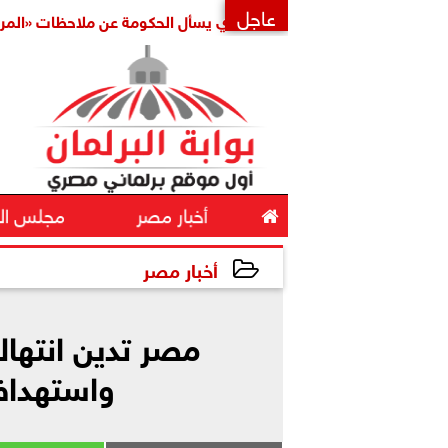
عاجل
النائب حسين هريدي يسأل الحكومة عن ملاحظات «المركزي للم
×

أخبار مصر
مجلس ال
أخبار مصر
2025-04-03 13:38:37
مصر تدين انتهاك
واستهداف 