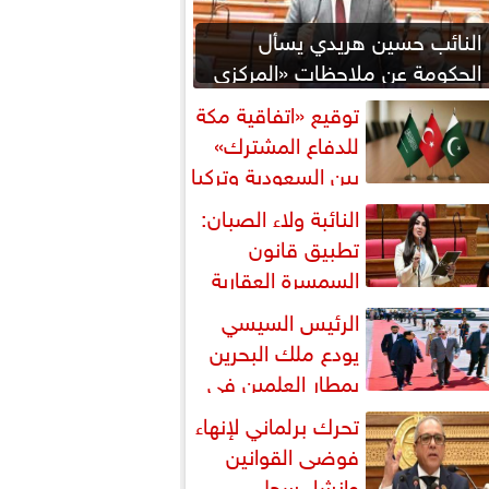
النائب حسين هريدي يسأل
الحكومة عن ملاحظات «المركزي
للمحاسبات» بشأن المنطقة
توقيع «اتفاقية مكة
اقتصادية...
للدفاع المشترك»
بين السعودية وتركيا
باكستان
النائبة ولاء الصبان:
تطبيق قانون
السمسرة العقارية
رورة لضبط السوق وحماية
الرئيس السيسي
قوق...
يودع ملك البحرين
بمطار العلمين في
تام زيارته إلى مصر
تحرك برلماني لإنهاء
فوضى القوانين
وإنشاء سجل