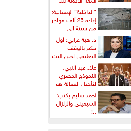
شكالية دستورية ويهدد حق
”الداخلية” الإسبانية:
لمواطن...
إعادة 25 ألف مهاجر
من سبتة إلى
لمغرب... وارتفاع حصيلة...
د. هبة عرابي: أول
حكم بالوقف
التعليقي لحين البت
ي الطعن على...
علاء عبد النبي:
النموذج المصري
لتأهيل العمالة هو
لبديل العملي والأمثل لأزمات...
أحمد سليم يكتب:
السبعينى والزلزال
..!