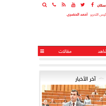






واب: الوحدات المغلقة ثروة قومية معطلة واستغلالها يخفف أزمة الإس
أحمد الحضرى
ئيس التحرير
اهد
مقالات

آخر الأخبار