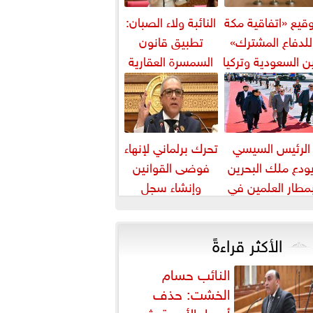
قيع «اتفاقية مكة
النائبة ولاء الصبان:
للدفاع المشترك»
تطبيق قانون
ن السعودية وتركيا
السمسرة العقارية
وباكستان
ضرورة لضبط
السوق وحماية
حقوق...
الرئيس السيسي
تحرك برلماني لإنهاء
ودع ملك البحرين
فوضى القوانين
مطار العلمين في
وإنشاء سجل
ام زيارته إلى مصر
تشريعي إلكتروني
الأكثر قراءةً
النائب حسام
الخشت: حذف
أسعار الأدوية يثير