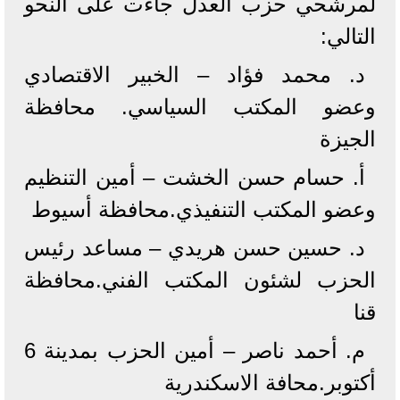
لمرشحي حزب العدل جاءت على النحو
التالي:
د. محمد فؤاد – الخبير الاقتصادي
وعضو المكتب السياسي. محافظة
الجيزة
أ. حسام حسن الخشت – أمين التنظيم
وعضو المكتب التنفيذي.محافظة أسيوط
د. حسين حسن هريدي – مساعد رئيس
الحزب لشئون المكتب الفني.محافظة
قنا
م. أحمد ناصر – أمين الحزب بمدينة 6
أكتوبر.محافة الاسكندرية