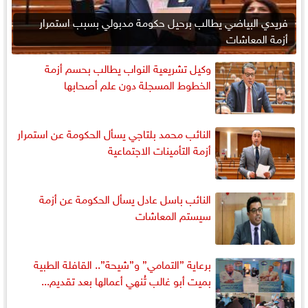
فريدي البياضي يطالب برحيل حكومة مدبولي بسبب استمرار
أزمة المعاشات
وكيل تشريعية النواب يطالب بحسم أزمة
الخطوط المسجلة دون علم أصحابها
النائب محمد بلتاجي يسأل الحكومة عن استمرار
أزمة التأمينات الاجتماعية
النائب باسل عادل يسأل الحكومة عن أزمة
سيستم المعاشات
برعاية ”التمامي” و”شيحة”.. القافلة الطبية
بميت أبو غالب تُنهي أعمالها بعد تقديم...