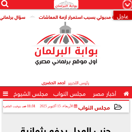




×
عاجل
ومة مدبولي بسبب استمرار أزمة المعاشات
سؤال برلماني حول ت

رئيس التحرير
أحمد الحضرى

أخبار مصر
مجلس النواب
مجلس الشيوخ

مجلس النواب
الأربعاء، 15 أكتوبر 2025
11:31 صـ
بتوقيت القاهرة
2025-10-15 11:31:41
حزب العدل يدفع بثمانية