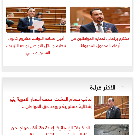
مقترح برلماني لحماية المواطنين من
أمين صناعة النواب: مشروع قانون
أرقام المحمول المجهولة
تنظيم وسائل التواصل يواجه التزييف
العميق ويحمي...
الأكثر قراءةً
النائب حسام الخشت: حذف أسعار الأدوية يثير
إشكالية دستورية ويهدد حق المواطن...
”الداخلية” الإسبانية: إعادة 25 ألف مهاجر من
سبتة إلى المغرب... وارتفاع حصيلة...