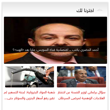
اخترنا لك
أحمد الحضري يكتب .. اقتصادية قناة السويس: ماذا بعد «الهبد»؟
سؤال برلماني لوزير الصحة عن انتشار
شعبة المواد البترولية: لجنة التسعير لم
العلاجات الوهمية لمرضى السرطان
تقرر رفع أسعار البنزين والسولار حتى...