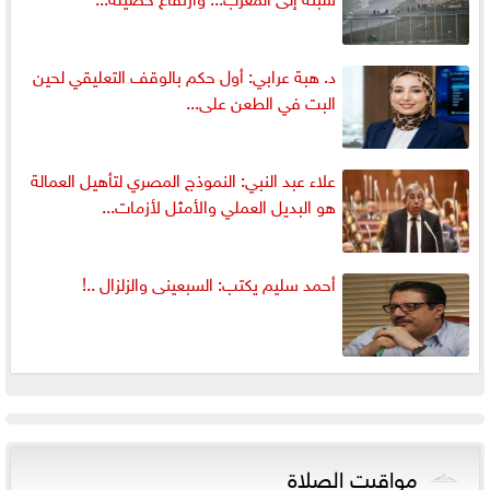
د. هبة عرابي: أول حكم بالوقف التعليقي لحين
البت في الطعن على...
علاء عبد النبي: النموذج المصري لتأهيل العمالة
هو البديل العملي والأمثل لأزمات...
أحمد سليم يكتب: السبعينى والزلزال ..!
مواقيت الصلاة