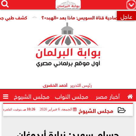




×
عاجل
قتصادية قناة السويس: ماذا بعد «الهبد»؟
كشف طبي جديد يمهد 

رئيس التحرير
أحمد الحضرى

أخبار مصر
مجلس النواب
مجلس الشيوخ

مجلس الشيوخ
الجمعة، 6 فبراير 2026
10:26 مـ
بتوقيت القاهرة
2026-02-06 22:26:27
حسام سعيد: زيارة أردوغان