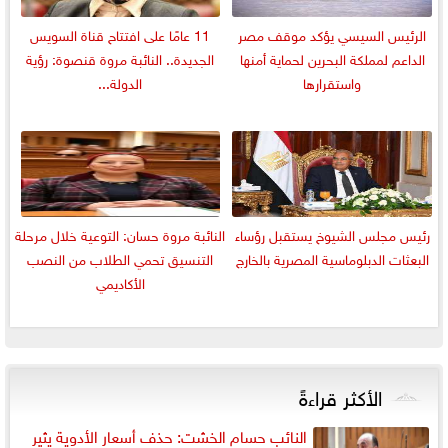
الرئيس السيسي يؤكد موقف مصر
11 عامًا على افتتاح قناة السويس
الداعم لمملكة البحرين لحماية أمنها
الجديدة.. النائبة مروة قنصوة: رؤية
واستقرارها
الدولة...
رئيس مجلس الشيوخ يستقبل رؤساء
النائبة مروة حسان: التوعية خلال مرحلة
البعثات الدبلوماسية المصرية بالخارج
التنسيق تحمي الطلاب من النصب
الأكاديمي
الأكثر قراءةً
النائب حسام الخشت: حذف أسعار الأدوية يثير