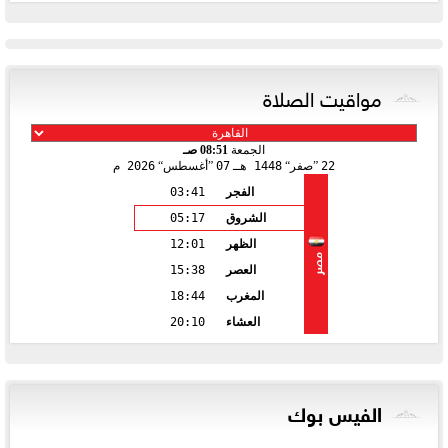
مواقيت الصلاة
الجمعة
08:51 صـ
22
صفر
1448 هـ
07
أغسطس
2026 م
الفجر
03:41
الشروق
05:17
الظهر
12:01
مصر
العصر
15:38
المغرب
18:44
العشاء
20:10
الفيس بوك