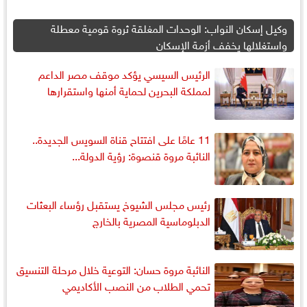
وكيل إسكان النواب: الوحدات المغلقة ثروة قومية معطلة
واستغلالها يخفف أزمة الإسكان
الرئيس السيسي يؤكد موقف مصر الداعم
لمملكة البحرين لحماية أمنها واستقرارها
11 عامًا على افتتاح قناة السويس الجديدة..
النائبة مروة قنصوة: رؤية الدولة...
رئيس مجلس الشيوخ يستقبل رؤساء البعثات
الدبلوماسية المصرية بالخارج
النائبة مروة حسان: التوعية خلال مرحلة التنسيق
تحمي الطلاب من النصب الأكاديمي