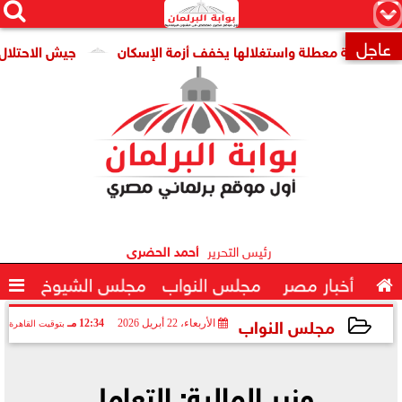




×
عاجل
ومية معطلة واستغلالها يخفف أزمة الإسكان
جيش الاحتلال: مقتل جنديين وإصابة 

رئيس التحرير
أحمد الحضرى

أخبار مصر
مجلس النواب
مجلس الشيوخ

مجلس النواب
الأربعاء، 22 أبريل 2026
12:34 مـ
بتوقيت القاهرة
2026-04-22 12:34:53
وزير المالية: التعامل