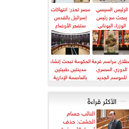
الرئيس السيسي
مصر تحذر: انتهاكات
يبحث مع رئيس
إسرائيل بالقدس
الوزراء اليوناني
ستفجر الأوضاع
لتعاون الثنائي في
بالمنطقة
مجال الطاقة...
طلاق مراسم قرعة
الحكومة تبحث إنشاء
الدوري المصري
مدينتين طبيتين
للموسم الجديد
بالعاصمة الإدارية
والعلمين باستثمارات
5 مليارات دورلا٨
الأكثر قراءةً
النائب حسام
الخشت: حذف
أسعار الأدوية يثير