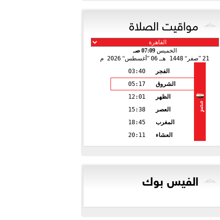
مواقيت الصلاة
الخميس
07:09 صـ
21
صفر
1448 هـ
06
أغسطس
2026 م
الفجر
03:40
الشروق
05:17
الظهر
12:01
مصر
العصر
15:38
المغرب
18:45
العشاء
20:11
الفيس بوك