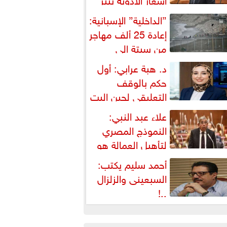
شكالية دستورية ويهدد حق
”الداخلية” الإسبانية:
لمواطن...
إعادة 25 ألف مهاجر
من سبتة إلى
لمغرب... وارتفاع حصيلة...
د. هبة عرابي: أول
حكم بالوقف
التعليقي لحين البت
ي الطعن على...
علاء عبد النبي:
النموذج المصري
لتأهيل العمالة هو
لبديل العملي والأمثل لأزمات...
أحمد سليم يكتب:
السبعينى والزلزال
..!