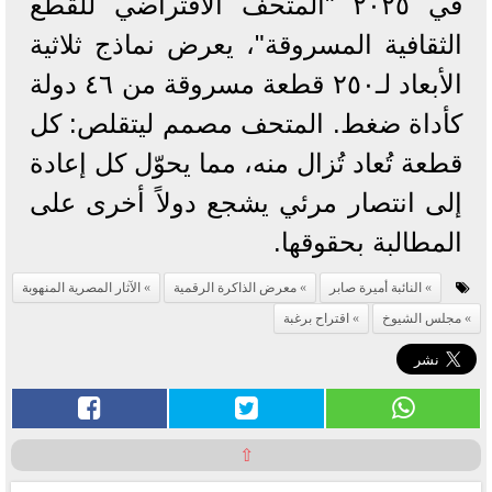
في ٢٠٢٥ "المتحف الافتراضي للقطع
الثقافية المسروقة"، يعرض نماذج ثلاثية
الأبعاد لـ٢٥٠ قطعة مسروقة من ٤٦ دولة
كأداة ضغط. المتحف مصمم ليتقلص: كل
قطعة تُعاد تُزال منه، مما يحوّل كل إعادة
إلى انتصار مرئي يشجع دولاً أخرى على
المطالبة بحقوقها.
النائبة أميرة صابر
معرض الذاكرة الرقمية
الآثار المصرية المنهوبة
مجلس الشيوخ
اقتراح برغبة
⇧