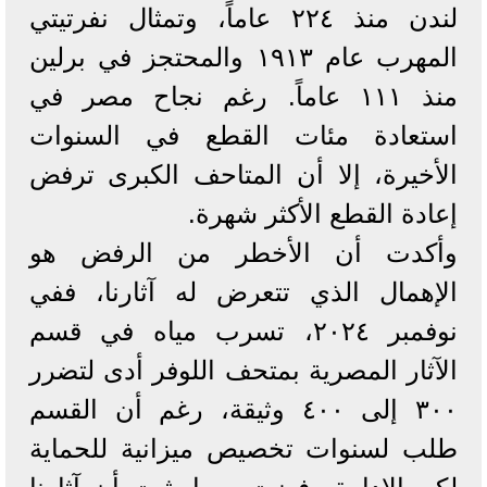
لندن منذ ٢٢٤ عاماً، وتمثال نفرتيتي
المهرب عام ١٩١٣ والمحتجز في برلين
منذ ١١١ عاماً. رغم نجاح مصر في
استعادة مئات القطع في السنوات
الأخيرة، إلا أن المتاحف الكبرى ترفض
إعادة القطع الأكثر شهرة.
وأكدت أن الأخطر من الرفض هو
الإهمال الذي تتعرض له آثارنا، ففي
نوفمبر ٢٠٢٤، تسرب مياه في قسم
الآثار المصرية بمتحف اللوفر أدى لتضرر
٣٠٠ إلى ٤٠٠ وثيقة، رغم أن القسم
طلب لسنوات تخصيص ميزانية للحماية