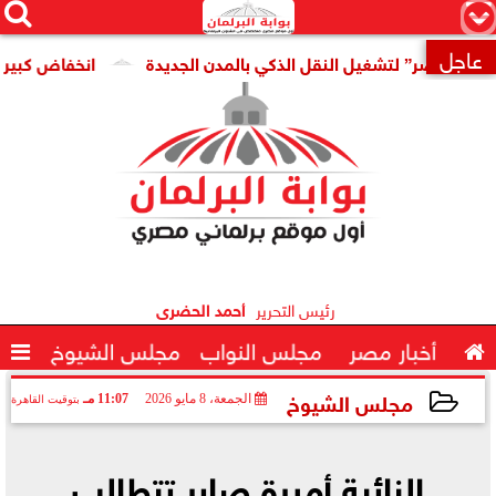




×
عاجل
ر” لتشغيل النقل الذكي بالمدن الجديدة
انخفاض كبير فى سعر 

رئيس التحرير
أحمد الحضرى

أخبار مصر
مجلس النواب
مجلس الشيوخ

مجلس الشيوخ
الجمعة، 8 مايو 2026
11:07 مـ
بتوقيت القاهرة
2026-05-08 23:07:31
النائبة أميرة صابر تتطالب