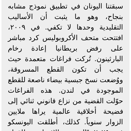
سبقتنا اليونان في تطبيق نموذج مشابه
بنجاح، وهو ما يثبت أن الأساليب
التقليدية وحدها لا تكفي. في ٢٠٠٩،
افتتحت متحف الأكروبوليس كرد مباشر
على رفض بريطانيا إعادة رخام
البارثينون. تُركت فراغات متعمدة حيث
يجب أن تكون القطع المسروقة،
ووُضعت نسخ جبسية بيضاء ناصعة للقطع
الموجودة في لندن. هذه الفراغات
حوّلت القضية من نزاع قانوني ثنائي إلى
فضيحة أخلاقية عالمية يراها ملايين
الزوار سنوياً. كذلك، أطلقت اليونسكو