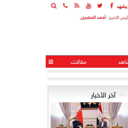






تفاقية تأسيس شركة ”مواصلات مدن مصر” لتشغيل النقل الذكي بالمد
أحمد الحضرى
ئيس التحرير
اهد
مقالات

آخر الأخبار