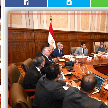
م
ا
ا