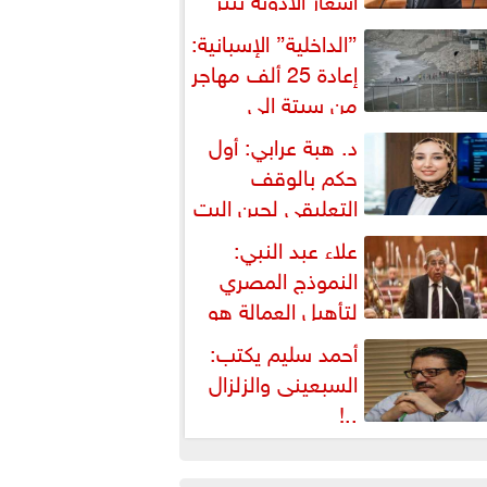
شكالية دستورية ويهدد حق
”الداخلية” الإسبانية:
لمواطن...
إعادة 25 ألف مهاجر
من سبتة إلى
لمغرب... وارتفاع حصيلة...
د. هبة عرابي: أول
حكم بالوقف
التعليقي لحين البت
ي الطعن على...
علاء عبد النبي:
النموذج المصري
لتأهيل العمالة هو
لبديل العملي والأمثل لأزمات...
أحمد سليم يكتب:
السبعينى والزلزال
..!