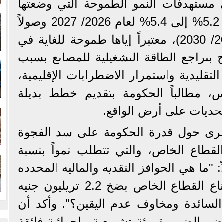
 مستهدفات النمو الطموحة التي وضعتها
إ
الحكومة (والتي تتراوح بين 5.2% إلى 5.4% لعام 2026/ 2027 وصولاً
ا
إلى 6.8% بنهاية خطة 2029/ 2030)، معتبراً إياها طموحة للغاية في
 بتراجع الطاقة التشغيلية للمصانع بسبب
ا
تقليدية واستمرار الاضطرابات الإقليمية،
س، مطالباً الحكومة بتقديم خطط بديلة
ف
حديات على أرض الواقع.
كبرى حول قدرة الحكومة على سد الفجوة
القطاع الخاص، والتي تتطلب نمواً بنسبة
ا
: "ما هي الحوافز النقدية والمالية المحددة
التي ستطلقها الحكومة لإقناع القطاع الخاص بضخ 2.2 تريليون جنيه
لسائدة ومخاوف عدم اليقين؟". وأكد أن
بالضرورة بيئة تشريعية وإجرائية فائقة