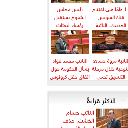
11 عامًا على افتتاح
رئيس مجلس
قناة السويس
الشيوخ يستقبل
الجديدة.. النائبة
رؤساء البعثات
روة قنصوة: رؤية
الدبلوماسية
الدولة...
المصرية بالخارج
لنائبة مروة حسان:
النائب محمد فؤاد
لتوعية خلال مرحلة
يسأل الحكومة حول
التنسيق تحمي
اتفاق حقل كرونوس
لطلاب من النصب
الأكاديمي
الأكثر قراءةً
النائب حسام
الخشت: حذف
أسعار الأدوية يثير