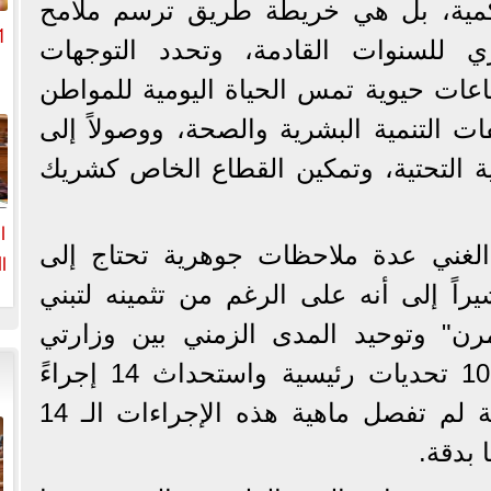
مية، بل هي خريطة طريق ترسم ملامح
ي للسنوات القادمة، وتحدد التوجهات
اعات حيوية تمس الحياة اليومية للمواطن
م
ت التنمية البشرية والصحة، ووصولاً إلى
نية التحتية، وتمكين القطاع الخاص كشريك
ا
الغني عدة ملاحظات جوهرية تحتاج إلى
ا
اً إلى أنه على الرغم من تثمينه لتبني
ا
رن" وتوحيد المدى الزمني بين وزارتي
التخطيط والمالية، وحصر 10 تحديات رئيسية واستحداث 14 إجراءً
علاجياً جديداً، إلا أن الوثيقة لم تفصل ماهية هذه الإجراءات الـ 14
 بدقة.