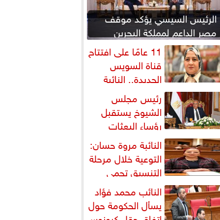
الرئيس السيسي يؤكد موقف
مصر الداعم لمملكة البحرين
لحماية أمنها واستقرارها
11 عامًا على افتتاح
قناة السويس
الجديدة.. النائبة
روة قنصوة: رؤية الدولة...
رئيس مجلس
الشيوخ يستقبل
رؤساء البعثات
لدبلوماسية المصرية بالخارج
النائبة مروة حسان:
التوعية خلال مرحلة
التنسيق تحمي
لطلاب من النصب الأكاديمي
النائب محمد فؤاد
يسأل الحكومة حول
اتفاق حقل كرونوس