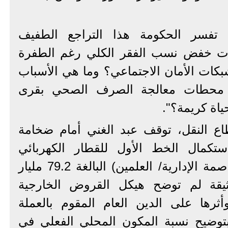
 تفسر الحكومة هذا التراجع الطفيف
ات خفض نسب الفقر الكلي رغم الطفرة
شبكات الأمان الاجتماعي؟ وما هي الأسباب
يم محطات معالجة الصرف الصحي بقرى
ياة كريمة؟".
اع النقل، توقف عبد الغني أمام ضخامة
ستكمال الخط الأول للقطار الكهربائي
السريع (العين السخنة/ العاصمة الإدارية/ العلمين) البالغة 79.2 مليار
وثيقة لم توضح هيكل القروض الخارجية
ثرها على الدين العام المقوم بالعملة
بتوضيح نسبة المكون المحلي الفعلي في