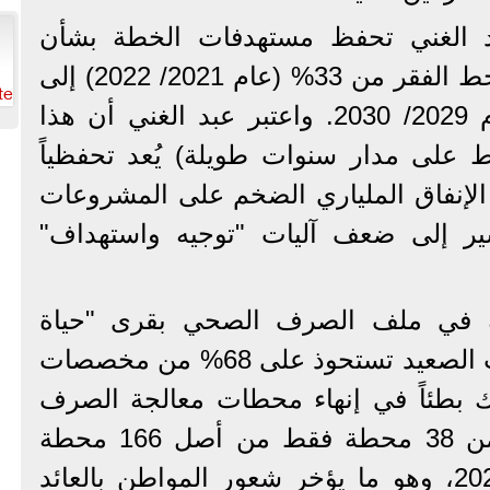
د الغني تحفظ مستهدفات الخطة بشأن
خفض نسبة السكان تحت خط الفقر من 33% (عام 2021/ 2022) إلى
te
30% فقط بنهاية خطة عام 2029/ 2030. واعتبر عبد الغني أن هذا
 (خفض 3% فقط على مدار سنوات طويلة) يُعد تحفظياً
 الإنفاق الملياري الضخم على المشروعات
يشير إلى ضعف آليات "توجيه واستهداف"
ة في ملف الصرف الصحي بقرى "حياة
كريمة"؛ فرغم أن محافظات الصعيد تستحوذ على 68% من مخصصات
ناك بطئاً في إنهاء محطات معالجة الصرف
الصحي، حيث تم الانتهاء من 38 محطة فقط من أصل 166 محطة
مستهدفة بنهاية ديسمبر 2025، وهو ما يؤخر شعور المواطن بالعائد