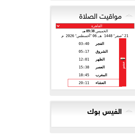
مواقيت الصلاة
الخميس
09:38 مـ
21
صفر
1448 هـ
06
أغسطس
2026 م
الفجر
03:40
الشروق
05:17
الظهر
12:01
مصر
العصر
15:38
المغرب
18:45
العشاء
20:11
الفيس بوك