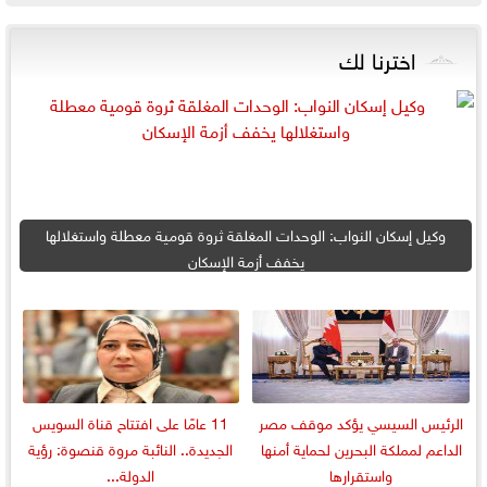
اخترنا لك
وكيل إسكان النواب: الوحدات المغلقة ثروة قومية معطلة واستغلالها
يخفف أزمة الإسكان
الرئيس السيسي يؤكد موقف مصر
11 عامًا على افتتاح قناة السويس
الداعم لمملكة البحرين لحماية أمنها
الجديدة.. النائبة مروة قنصوة: رؤية
واستقرارها
الدولة...