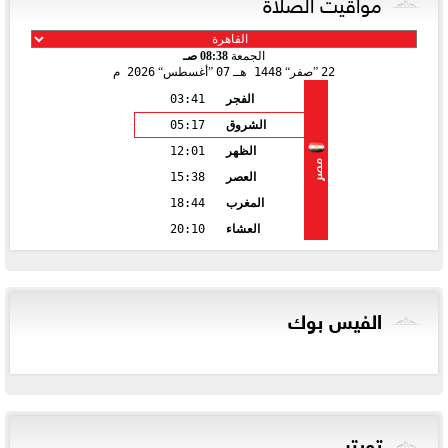
مواقيت الصلاة
الجمعة
08:38 صـ
22
صفر
1448 هـ
07
أغسطس
2026 م
الفجر
03:41
الشروق
05:17
الظهر
12:01
مصر
العصر
15:38
المغرب
18:44
العشاء
20:10
الفيس بوك
تويتر