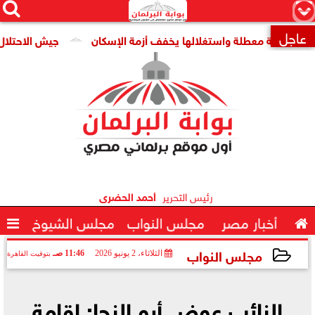




×
عاجل
 قومية معطلة واستغلالها يخفف أزمة الإسكان
جيش الاحتلال: مقتل جنديين وإصا

رئيس التحرير
أحمد الحضرى

أخبار مصر
مجلس النواب
مجلس الشيوخ

مجلس النواب
الثلاثاء، 2 يونيو 2026
11:46 صـ
بتوقيت القاهرة
2026-06-02 11:46:43
النائب عوض أبو النجا: إقامة