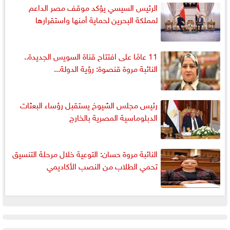
الرئيس السيسي يؤكد موقف مصر الداعم
لمملكة البحرين لحماية أمنها واستقرارها
11 عامًا على افتتاح قناة السويس الجديدة..
النائبة مروة قنصوة: رؤية الدولة...
رئيس مجلس الشيوخ يستقبل رؤساء البعثات
الدبلوماسية المصرية بالخارج
النائبة مروة حسان: التوعية خلال مرحلة التنسيق
تحمي الطلاب من النصب الأكاديمي