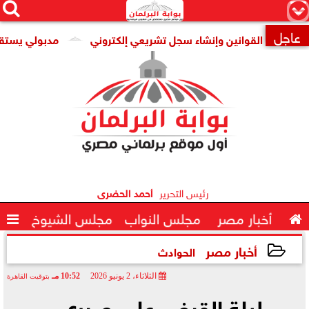




×
عاجل
ضى القوانين وإنشاء سجل تشريعي إلكتروني
مدبولي يستقبل المد

رئيس التحرير
أحمد الحضرى

أخبار مصر
مجلس النواب
مجلس الشيوخ

أخبار مصر
الحوادث
الثلاثاء، 2 يونيو 2026
10:52 مـ
بتوقيت القاهرة
2026-06-02 22:52:24
ليلة القبض على صبري..