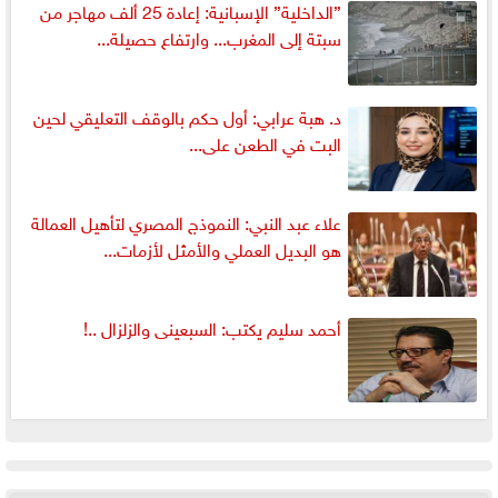
”الداخلية” الإسبانية: إعادة 25 ألف مهاجر من
سبتة إلى المغرب... وارتفاع حصيلة...
د. هبة عرابي: أول حكم بالوقف التعليقي لحين
البت في الطعن على...
علاء عبد النبي: النموذج المصري لتأهيل العمالة
هو البديل العملي والأمثل لأزمات...
أحمد سليم يكتب: السبعينى والزلزال ..!