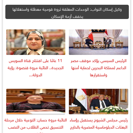
وكيل إسكان النواب: الوحدات المغلقة ثروة قومية معطلة واستغلالها
يخفف أزمة الإسكان
الرئيس السيسي يؤكد موقف مصر
11 عامًا على افتتاح قناة السويس
الداعم لمملكة البحرين لحماية أمنها
الجديدة.. النائبة مروة قنصوة: رؤية
واستقرارها
الدولة...
رئيس مجلس الشيوخ يستقبل رؤساء
النائبة مروة حسان: التوعية خلال مرحلة
البعثات الدبلوماسية المصرية بالخارج
التنسيق تحمي الطلاب من النصب