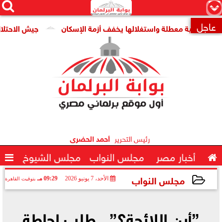




×
عاجل
 قومية معطلة واستغلالها يخفف أزمة الإسكان
جيش الاحتلال: مقتل جنديين وإصا

رئيس التحرير
أحمد الحضرى

أخبار مصر
مجلس النواب
مجلس الشيوخ

مجلس النواب
الأحد، 7 يونيو 2026
09:29 مـ
بتوقيت القاهرة
2026-06-07 21:29:19
”أين اللائحة؟”.. طلب إحاطة