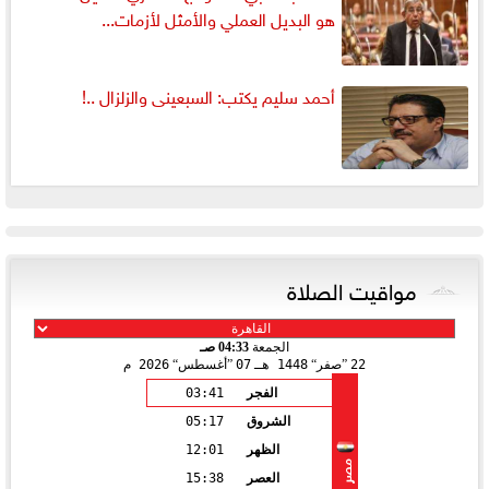
هو البديل العملي والأمثل لأزمات...
أحمد سليم يكتب: السبعينى والزلزال ..!
مواقيت الصلاة
الجمعة
04:33 صـ
22
صفر
1448 هـ
07
أغسطس
2026 م
الفجر
03:41
الشروق
05:17
الظهر
12:01
مصر
العصر
15:38