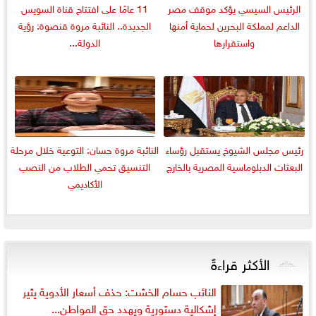
الرئيس السيسي يؤكد موقف مصر
11 عامًا على افتتاح قناة السويس
الداعم لمملكة البحرين لحماية أمنها
الجديدة.. النائبة مروة قنصوة: رؤية
واستقرارها
الدولة...
رئيس مجلس الشيوخ يستقبل رؤساء
النائبة مروة حسان: التوعية خلال مرحلة
البعثات الدبلوماسية المصرية بالخارج
التنسيق تحمي الطلاب من النصب
الأكاديمي
الأكثر قراءةً
النائب حسام الخشت: حذف أسعار الأدوية يثير
إشكالية دستورية ويهدد حق المواطن...