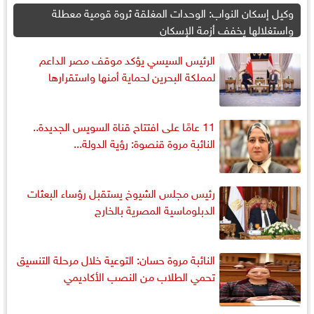
وكيل إسكان النواب: الوحدات المغلقة ثروة قومية معطلة
واستغلالها يخفف أزمة الإسكان
الرئيس السيسي يؤكد موقف مصر الداعم
لمملكة البحرين لحماية أمنها واستقرارها
11 عامًا على افتتاح قناة السويس الجديدة..
النائبة مروة قنصوة: رؤية الدولة...
رئيس مجلس الشيوخ يستقبل رؤساء البعثات
الدبلوماسية المصرية بالخارج
النائبة مروة حسان: التوعية خلال مرحلة التنسيق
تحمي الطلاب من النصب الأكاديمي