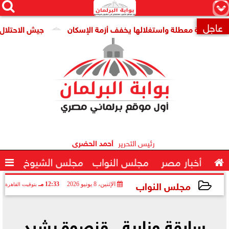




×
عاجل
ومية معطلة واستغلالها يخفف أزمة الإسكان
جيش الاحتلال: مقتل جنديين وإصابة

رئيس التحرير
أحمد الحضرى

أخبار مصر
مجلس النواب
مجلس الشيوخ

مجلس النواب
الإثنين، 8 يونيو 2026
12:33 مـ
بتوقيت القاهرة
2026-06-08 12:33:40
سابقة وزارية.. قنصوة يشيد