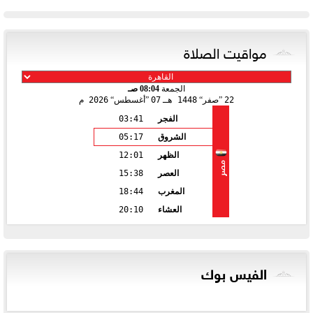
مواقيت الصلاة
الجمعة
08:04 صـ
22
صفر
1448 هـ
07
أغسطس
2026 م
الفجر
03:41
الشروق
05:17
الظهر
12:01
مصر
العصر
15:38
المغرب
18:44
العشاء
20:10
الفيس بوك