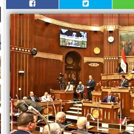
ا
م
ا