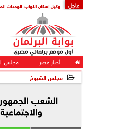
عاجل
ة أمنها واستقرارها
وكيل إسكان النواب: الوحدات المغلقة ثروة
×

أخبار مصر
مجلس ال
مجلس الشيوخ
2026-06-08 14:34:39
الشعب الجمهوري
والاجتماعية