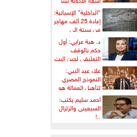
شكالية دستورية ويهدد حق
”الداخلية” الإسبانية:
لمواطن...
إعادة 25 ألف مهاجر
من سبتة إلى
لمغرب... وارتفاع حصيلة...
د. هبة عرابي: أول
حكم بالوقف
التعليقي لحين البت
ي الطعن على...
علاء عبد النبي:
النموذج المصري
لتأهيل العمالة هو
لبديل العملي والأمثل لأزمات...
أحمد سليم يكتب:
السبعينى والزلزال
..!