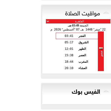
مواقيت الصلاة
الجمعة
03:49 صـ
22
صفر
1448 هـ
07
أغسطس
2026 م
الفجر
03:41
الشروق
05:17
الظهر
12:01
مصر
العصر
15:38
المغرب
18:44
العشاء
20:10
الفيس بوك