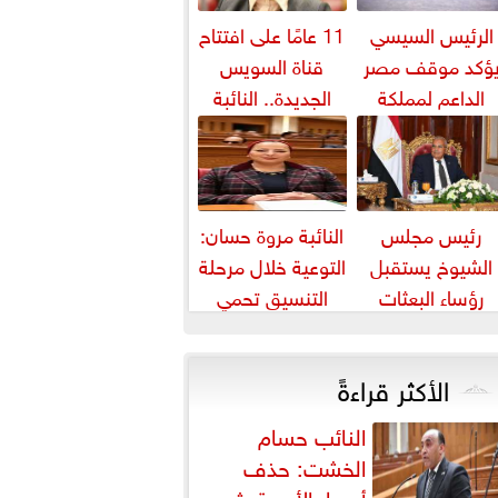
الرئيس السيسي
11 عامًا على افتتاح
ؤكد موقف مصر
قناة السويس
الداعم لمملكة
الجديدة.. النائبة
بحرين لحماية أمنها
مروة قنصوة: رؤية
واستقرارها
الدولة...
رئيس مجلس
النائبة مروة حسان:
الشيوخ يستقبل
التوعية خلال مرحلة
رؤساء البعثات
التنسيق تحمي
الدبلوماسية
الطلاب من النصب
المصرية بالخارج
الأكاديمي
الأكثر قراءةً
النائب حسام
الخشت: حذف
أسعار الأدوية يثير