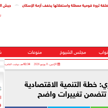
 قومية معطلة واستغلالها يخفف أزمة الإسكان
جيش الاحتلال: مقتل جنديين وإص
ر
نواب
مجلس الشيوخ
منوعات
ش
الإثنين، 8 يونيو 2026
02:34 مـ
بتوقيت القاهرة
: خطة التنمية الاقتصادية
 تتضمن تغييرات واضح