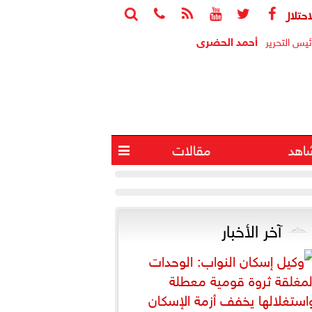






ابة 4 آخرين في انفجار جنوب لبنان
البيت الأبيض
أحمد الحضرى
ئيس التحرير
اهد
مقالات

آخر الأخبار