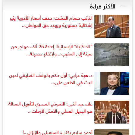
الأكثر قراءةً
النائب حسام الخشت: حذف أسعار الأدوية يثير
إشكالية دستورية ويهدد حق المواطن...
”الداخلية” الإسبانية: إعادة 25 ألف مهاجر من
سبتة إلى المغرب... وارتفاع حصيلة...
د. هبة عرابي: أول حكم بالوقف التعليقي لحين
البت في الطعن على...
علاء عبد النبي: النموذج المصري لتأهيل العمالة
هو البديل العملي والأمثل لأزمات...
أحمد سليم يكتب: السبعينى والزلزال ..!