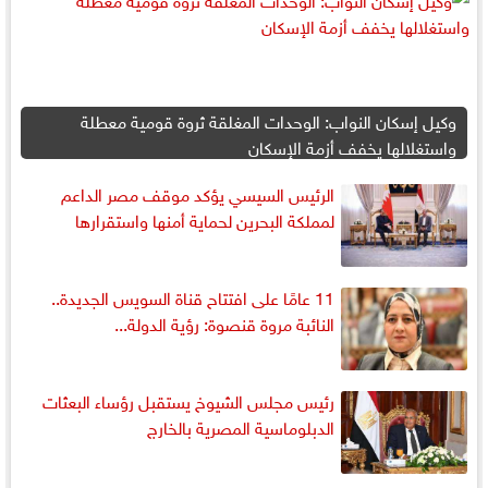
وكيل إسكان النواب: الوحدات المغلقة ثروة قومية معطلة
واستغلالها يخفف أزمة الإسكان
الرئيس السيسي يؤكد موقف مصر الداعم
لمملكة البحرين لحماية أمنها واستقرارها
11 عامًا على افتتاح قناة السويس الجديدة..
النائبة مروة قنصوة: رؤية الدولة...
رئيس مجلس الشيوخ يستقبل رؤساء البعثات
الدبلوماسية المصرية بالخارج