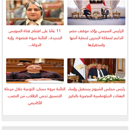
الرئيس السيسي يؤكد موقف مصر
11 عامًا على افتتاح قناة السويس
الداعم لمملكة البحرين لحماية أمنها
الجديدة.. النائبة مروة قنصوة: رؤية
واستقرارها
الدولة...
رئيس مجلس الشيوخ يستقبل رؤساء
النائبة مروة حسان: التوعية خلال مرحلة
البعثات الدبلوماسية المصرية بالخارج
التنسيق تحمي الطلاب من النصب
الأكاديمي