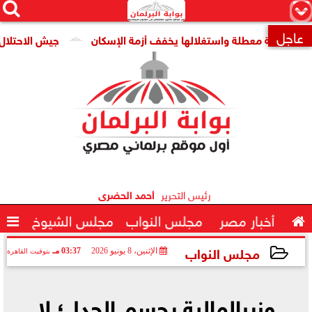




×
عاجل
 قومية معطلة واستغلالها يخفف أزمة الإسكان
جيش الاحتلال: مقتل جنديين وإص

رئيس التحرير
أحمد الحضرى

أخبار مصر
مجلس النواب
مجلس الشيوخ

مجلس النواب
الإثنين، 8 يونيو 2026
03:37 مـ
بتوقيت القاهرة
2026-06-08 15:37:54
وزيرالمالية يحسم الجدل؛ لا