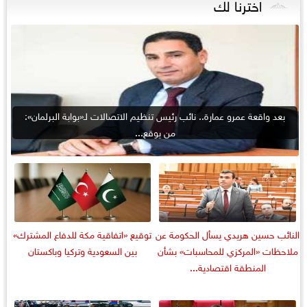
اخترنا لك
بعد واقعة عمرو عمارة.. نائب رئيس تنظيم الاتصالات لـ«بوابة البرلمان»:
من يوقع...
النائب حسين هريدي يسأل الحكومة عن
توقيع «اتفاقية مكة للدفاع المشترك»
ملاحظات «المركزي للمحاسبات» بشأن
بين السعودية وتركيا وباكستان
المنطقة اقتصادية...