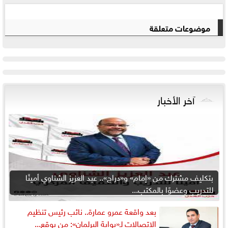
موضوعات متعلقة
آخر الأخبار
بتكليف مشترك من «إمام» و«دراج».. عبد العزيز الشناوي أمينًا
للتدريب وعضوًا بالمكتب...
بعد واقعة عمرو عمارة.. نائب رئيس تنظيم
الاتصالات لـ«بوابة البرلمان»: من يوقع...