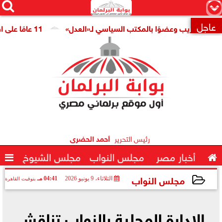




×
عاجل
لتدريب وعضوًا بالمكتب السياسي لـ«العدل»
11 عامًا على افتتاح قناة السويس الجديدة.. النائبة مروة قنصوة: رؤية الدولة حولت الممر الملاحي إلى مركز اقتصادي عالمي

رئيس التحرير
أحمد الحضرى

أخبار مصر
مجلس النواب
مجلس الشيوخ

مجلس النواب
الثلاثاء، 9 يونيو 2026
04:41 مـ
بتوقيت القاهرة
2026-06-09 16:41:55
الإدارة المحلية بالنواب تناقش