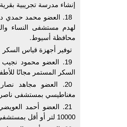
إنشاء مدرسة تجريبية بقري
18. العضو محمد حمدي د
لهدم مستشفى النساء والول
محافظة أسيوط.
توفير أجهزة قياس السكر ال
19. العضو محمود نجي
السكر المستمر مجانًا للأط
20. العضو مجاهد نصا
مغناطيسي بمستشفى ناصر – 
21. العضو أحمد العوي
10000 لتر أو أقل بمستشفى قوص المركزي – محافظة قنا.