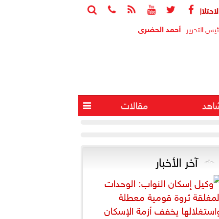






ة 4 آخرين في انفجار جنوب لبنان
البيت الأبيض 
أحمد الحضرى
ئيس التحرير
اهد
مقالات

آخر الأخبار