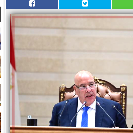
ا
م
ا