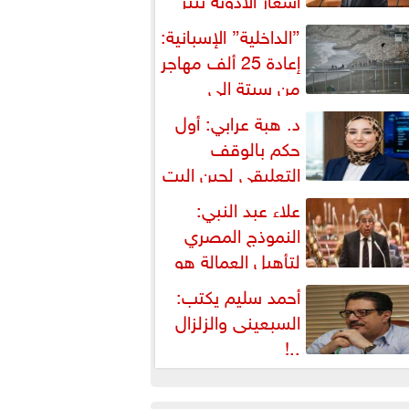
شكالية دستورية ويهدد حق
”الداخلية” الإسبانية:
لمواطن...
إعادة 25 ألف مهاجر
من سبتة إلى
لمغرب... وارتفاع حصيلة...
د. هبة عرابي: أول
حكم بالوقف
التعليقي لحين البت
ي الطعن على...
علاء عبد النبي:
النموذج المصري
لتأهيل العمالة هو
لبديل العملي والأمثل لأزمات...
أحمد سليم يكتب:
السبعينى والزلزال
..!