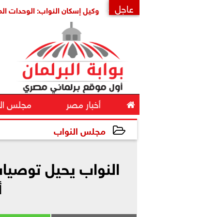
عاجل
أمنها واستقرارها
وكيل إسكان النواب: الوحدات المغلقة ثروة 
×

أخبار مصر
مجلس ال
مجلس النواب
2026-06-14 12:00:45
النواب يحيل توصيا
أ