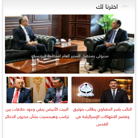
اخترنا لك
مدبولي يستقبل المدير العام لمنظمة اليونسكو
النائب ياسر الحفناوي يطالب بتوثيق
البيت الأبيض ينفي وجود خلافات بين
وفضح الانتهاكات الإسرائيلية في
ترامب وهيجسيث بشأن مخزون الذخائر
القدس