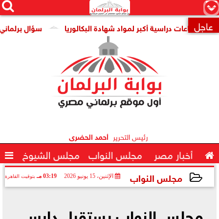




×
عاجل
دد ساعات دراسية أكبر لمواد شهادة البكالوريا
سؤال برلماني عن تن

رئيس التحرير
أحمد الحضرى

أخبار مصر
مجلس النواب
مجلس الشيوخ

مجلس النواب
الإثنين، 15 يونيو 2026
03:19 مـ
بتوقيت القاهرة
2026-06-15 15:19:19
مجلس النواب يستقبل دارسي