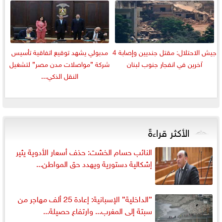
جيش الاحتلال: مقتل جنديين وإصابة 4
مدبولي يشهد توقيع اتفاقية تأسيس
آخرين في انفجار جنوب لبنان
شركة ”مواصلات مدن مصر” لتشغيل
النقل الذكي...
الأكثر قراءةً
النائب حسام الخشت: حذف أسعار الأدوية يثير
إشكالية دستورية ويهدد حق المواطن...
”الداخلية” الإسبانية: إعادة 25 ألف مهاجر من
سبتة إلى المغرب... وارتفاع حصيلة...