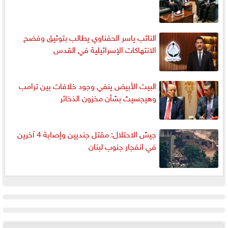
النائب ياسر الحفناوي يطالب بتوثيق وفضح
الانتهاكات الإسرائيلية في القدس
البيت الأبيض ينفي وجود خلافات بين ترامب
وهيجسيث بشأن مخزون الذخائر
جيش الاحتلال: مقتل جنديين وإصابة 4 آخرين
في انفجار جنوب لبنان