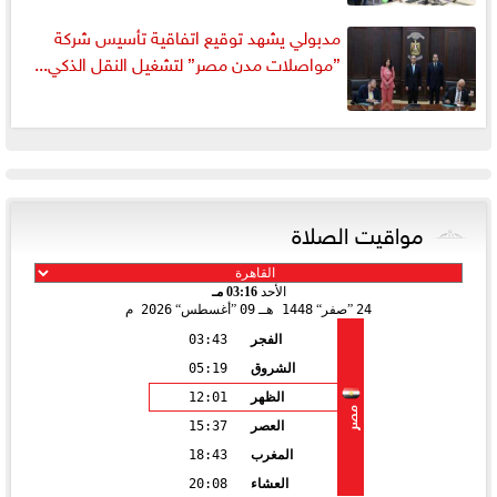
مدبولي يشهد توقيع اتفاقية تأسيس شركة
”مواصلات مدن مصر” لتشغيل النقل الذكي...
مواقيت الصلاة
الأحد
03:16 مـ
24
صفر
1448 هـ
09
أغسطس
2026 م
الفجر
03:43
الشروق
05:19
الظهر
12:01
مصر
العصر
15:37
المغرب
18:43
العشاء
20:08