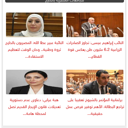
النائب إبراهيم عيسى: تجاوز الصادرات
النائبة عبير عطا الله: المصريون بالخارج
الزراعية 6.2 مليون طن يعكس قوة
ثروة وطنية.. وحان الوقت لتعظيم
القطاع...
الاستفادة...
برلمانية المؤتمر بالشيوخ تعقيبا على
هبة عرابي: دعاوى عدم دستورية
تراجع البطالة: الأهم توفير فرص عمل
تعديلات قانون الإيجار القديم تصل
حقيقية...
لمحطة هامة...