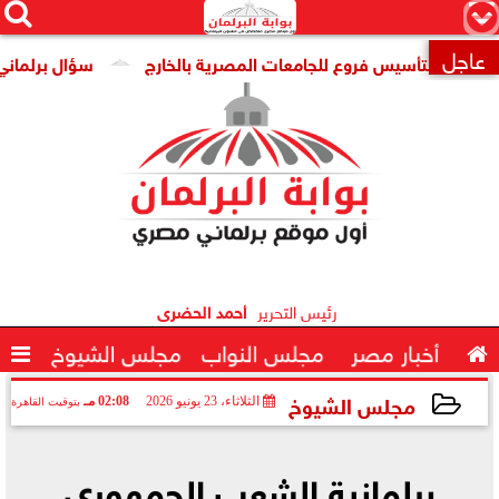




×
عاجل
ية لتأسيس فروع للجامعات المصرية بالخارج
سؤال برلماني لوزير

رئيس التحرير
أحمد الحضرى

أخبار مصر
مجلس النواب
مجلس الشيوخ

مجلس الشيوخ
الثلاثاء، 23 يونيو 2026
02:08 مـ
بتوقيت القاهرة
2026-06-23 14:08:56
برلمانية الشعب الجمهوري