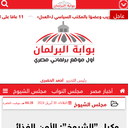




×
عاجل
ا للتدريب وعضوًا بالمكتب السياسي لـ«العدل»
11 عامًا على افتتاح قناة السويس الجديدة.. النائبة مروة قنصوة: رؤية الدولة حولت الممر الملاحي إلى مركز اقتصادي عالمي

رئيس التحرير
أحمد الحضرى

أخبار مصر
مجلس النواب
مجلس الشيوخ

مجلس الشيوخ
الثلاثاء، 30 أبريل 2024
04:28 مـ
بتوقيت القاهرة
2024-04-30 16:28:32
وكيل ”الشيوخ”: الأمن الغذائي