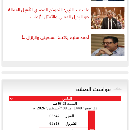
علاء عبد النبي: النموذج المصري لتأهيل العمالة
هو البديل العملي والأمثل لأزمات...
أحمد سليم يكتب: السبعينى والزلزال ..!
مواقيت الصلاة
السبت
08:03 صـ
23
صفر
1448 هـ
08
أغسطس
2026 م
الفجر
03:42
الشروق
05:18