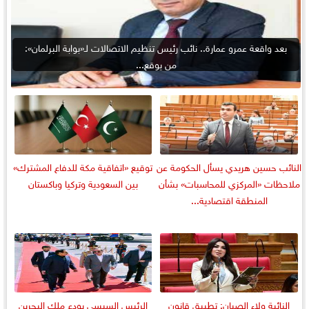
بعد واقعة عمرو عمارة.. نائب رئيس تنظيم الاتصالات لـ«بوابة البرلمان»:
من يوقع...
النائب حسين هريدي يسأل الحكومة عن
توقيع «اتفاقية مكة للدفاع المشترك»
ملاحظات «المركزي للمحاسبات» بشأن
بين السعودية وتركيا وباكستان
المنطقة اقتصادية...
النائبة ولاء الصبان: تطبيق قانون
الرئيس السيسي يودع ملك البحرين