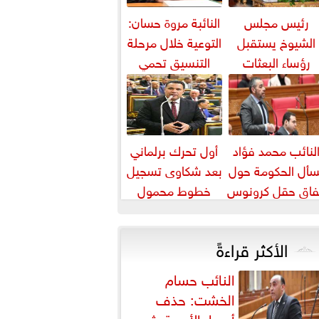
رئيس مجلس
النائبة مروة حسان:
الشيوخ يستقبل
التوعية خلال مرحلة
رؤساء البعثات
التنسيق تحمي
الدبلوماسية
الطلاب من النصب
المصرية بالخارج
الأكاديمي
لنائب محمد فؤاد
أول تحرك برلماني
سأل الحكومة حول
بعد شكاوى تسجيل
فاق حقل كرونوس
خطوط محمول
بأسماء مواطنين
دون علمهم
الأكثر قراءةً
النائب حسام
الخشت: حذف
أسعار الأدوية يثير