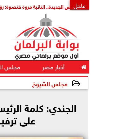
عاجل
×

أخبار مصر
مجلس ال
مجلس الشيوخ
2024-06-29 15:00:22
الجندي: كلمة الرئي
على ترفيع