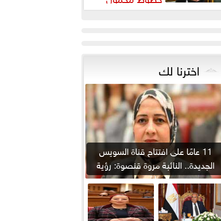
أسماء مواطنين دون علمهم
اخترنا لك
11 عامًا على افتتاح قناة السويس
الجديدة.. النائبة مروة قنصوة: رؤية
الدولة...