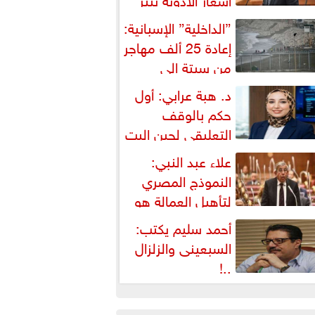
شكالية دستورية ويهدد حق
”الداخلية” الإسبانية:
لمواطن...
إعادة 25 ألف مهاجر
من سبتة إلى
لمغرب... وارتفاع حصيلة...
د. هبة عرابي: أول
حكم بالوقف
التعليقي لحين البت
ي الطعن على...
علاء عبد النبي:
النموذج المصري
لتأهيل العمالة هو
لبديل العملي والأمثل لأزمات...
أحمد سليم يكتب:
السبعينى والزلزال
..!