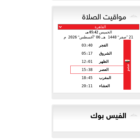
مواقيت الصلاة
الخميس
05:42 مـ
21
صفر
1448 هـ
06
أغسطس
2026 م
الفجر
03:40
الشروق
05:17
الظهر
12:01
مصر
العصر
15:38
المغرب
18:45
العشاء
20:11
الفيس بوك