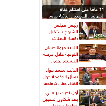
11 عامًا على افتتاح قناة
السويس الجديدة.. النائبة مروة
قنصوة: رؤية الدولة...
رئيس مجلس
الشيوخ يستقبل
رؤساء البعثات
لدبلوماسية المصرية بالخارج
النائبة مروة حسان:
التوعية خلال مرحلة
التنسيق تحمي
لطلاب من النصب الأكاديمي
النائب محمد فؤاد
يسأل الحكومة حول
اتفاق حقل كرونوس
أول تحرك برلماني
بعد شكاوى تسجيل
خطوط محمول