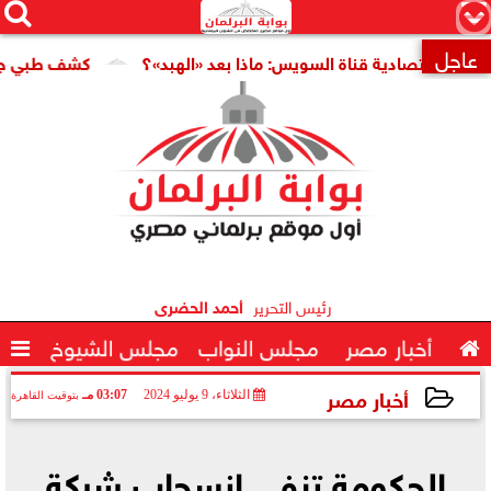




×
عاجل
اقتصادية قناة السويس: ماذا بعد «الهبد»؟
كشف طبي جديد يمهد

رئيس التحرير
أحمد الحضرى

أخبار مصر
مجلس النواب
مجلس الشيوخ

أخبار مصر
الثلاثاء، 9 يوليو 2024
03:07 مـ
بتوقيت القاهرة
2024-07-09 15:07:27
الحكومة تنفي انسحاب شركة