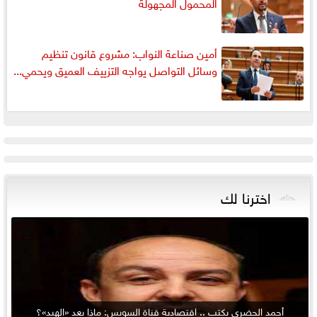
المحمول المجهولة
أمين صناعة النواب: مشروع قانون تنظيم
وسائل التواصل يواجه التزييف العميق ويحمي...
اخترنا لك
أحمد الحضري يكتب .. اقتصادية قناة السويس: ماذا بعد «الهبد»؟