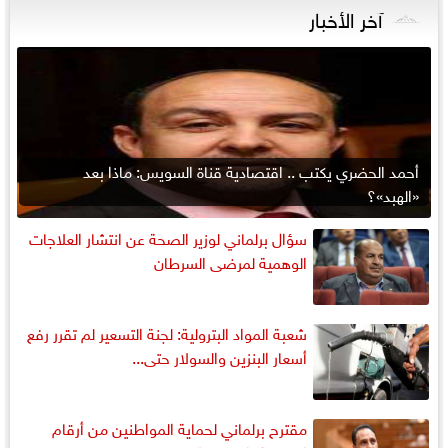
آخر الأخبار
أحمد الحضري يكتب .. اقتصادية قناة السويس: ماذا بعد
«الهبد»؟
سؤال برلماني لوزير الصحة عن انتشار العلاجات
الوهمية لمرضى السرطان
شعبة المواد البترولية: لجنة التسعير لم تقرر رفع
أسعار البنزين والسولار حتى...
مقترح برلماني لحماية المواطنين من أرقام