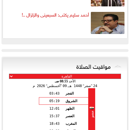
أحمد سليم يكتب: السبعينى والزلزال ..!
مواقيت الصلاة
الأحد
08:55 صـ
24
صفر
1448 هـ
09
أغسطس
2026 م
الفجر
03:43
الشروق
05:19
الظهر
12:01
مصر
العصر
15:37
المغرب
18:43