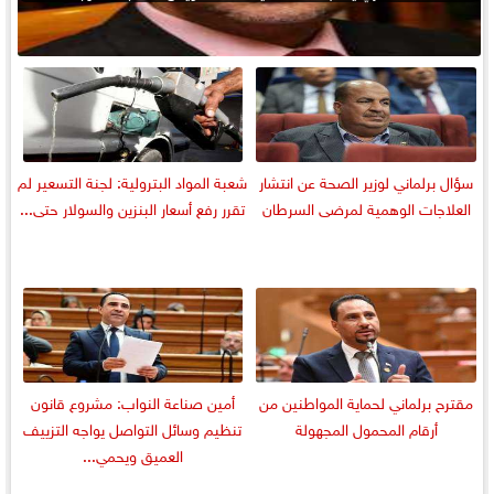
سؤال برلماني لوزير الصحة عن انتشار
شعبة المواد البترولية: لجنة التسعير لم
العلاجات الوهمية لمرضى السرطان
تقرر رفع أسعار البنزين والسولار حتى...
مقترح برلماني لحماية المواطنين من
أمين صناعة النواب: مشروع قانون
أرقام المحمول المجهولة
تنظيم وسائل التواصل يواجه التزييف
العميق ويحمي...