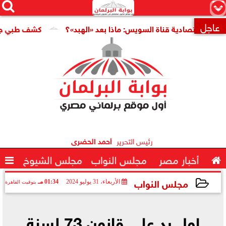




×
عاجل
اقتصادية قناة السويس: ماذا بعد «الهبد»؟
كشف طبي جديد يمهد

رئيس التحرير
أحمد الحضرى

أخبار مصر
مجلس النواب
مجلس الشيوخ

مجلس النواب
الأربعاء، 31 يوليو 2024
01:34 مـ
بتوقيت القاهرة
2024-07-31 13:34:40
اول رد على قانون 73 لسنة