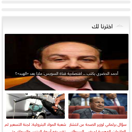
اخترنا لك
أحمد الحضري يكتب .. اقتصادية قناة السويس: ماذا بعد «الهبد»؟
سؤال برلماني لوزير الصحة عن انتشار
شعبة المواد البترولية: لجنة التسعير لم
العلاجات الوهمية لمرضى السرطان
تقرر رفع أسعار البنزين والسولار حتى...