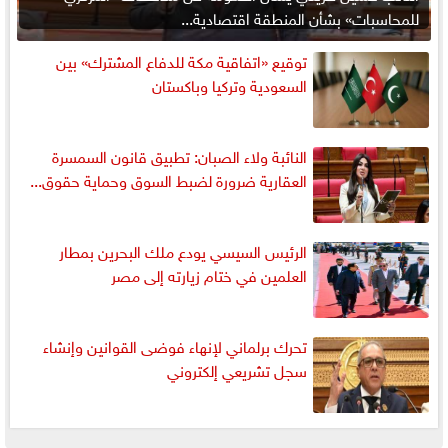
للمحاسبات» بشأن المنطقة اقتصادية...
توقيع «اتفاقية مكة للدفاع المشترك» بين
السعودية وتركيا وباكستان
النائبة ولاء الصبان: تطبيق قانون السمسرة
العقارية ضرورة لضبط السوق وحماية حقوق...
الرئيس السيسي يودع ملك البحرين بمطار
العلمين في ختام زيارته إلى مصر
تحرك برلماني لإنهاء فوضى القوانين وإنشاء
سجل تشريعي إلكتروني