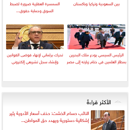
بين السعودية وتركيا وباكستان
السمسرة العقارية ضرورة لضبط
السوق وحماية حقوق...
الرئيس السيسي يودع ملك البحرين
تحرك برلماني لإنهاء فوضى القوانين
بمطار العلمين في ختام زيارته إلى مصر
وإنشاء سجل تشريعي إلكتروني
الأكثر قراءةً
النائب حسام الخشت: حذف أسعار الأدوية يثير
إشكالية دستورية ويهدد حق المواطن...