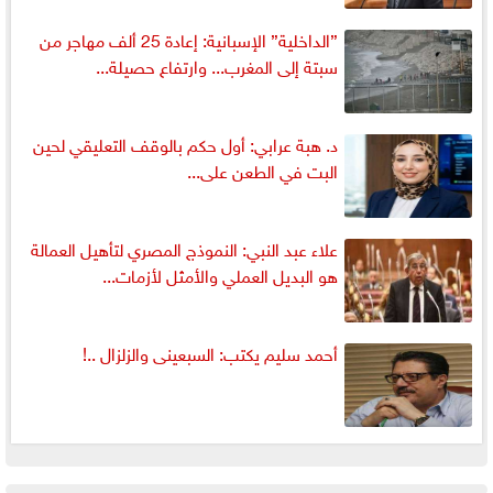
”الداخلية” الإسبانية: إعادة 25 ألف مهاجر من
سبتة إلى المغرب... وارتفاع حصيلة...
د. هبة عرابي: أول حكم بالوقف التعليقي لحين
البت في الطعن على...
علاء عبد النبي: النموذج المصري لتأهيل العمالة
هو البديل العملي والأمثل لأزمات...
أحمد سليم يكتب: السبعينى والزلزال ..!