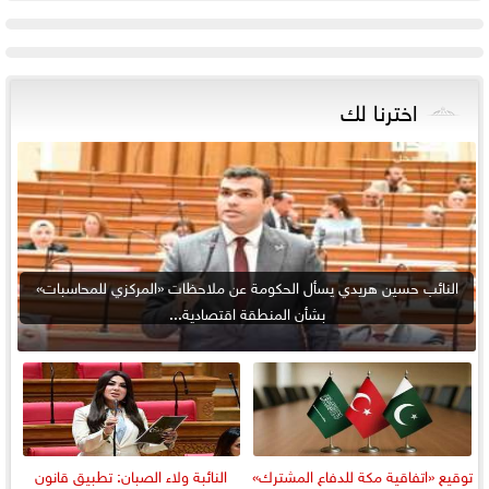
اخترنا لك
النائب حسين هريدي يسأل الحكومة عن ملاحظات «المركزي للمحاسبات»
بشأن المنطقة اقتصادية...
توقيع «اتفاقية مكة للدفاع المشترك»
النائبة ولاء الصبان: تطبيق قانون