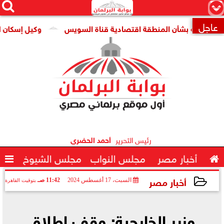




×
عاجل
ات» بشأن المنطقة اقتصادية قناة السويس
وكيل إسكان النواب:

رئيس التحرير
أحمد الحضرى

أخبار مصر
مجلس النواب
مجلس الشيوخ

أخبار مصر
السبت، 17 أغسطس 2024
11:42 صـ
بتوقيت القاهرة
2024-08-17 11:42:49
وزير الخارجية: وقف إطلاق