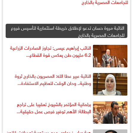
النائبة مروة حسان تدعو لإطلاق خريطة استثمارية لتأسيس فروع
للجامعات المصرية بالخارج
النائب إبراهيم عيسى: تجاوز الصادرات الزراعية
6.2 مليون طن يعكس قوة القطاع...
النائبة عبير عطا الله: المصريون بالخارج ثروة
وطنية.. وحان الوقت لتعظيم الاستفادة...
برلمانية المؤتمر بالشيوخ تعقيبا على تراجع
البطالة: الأهم توفير فرص عمل حقيقية...
هبة عرابي: دعاوى عدم دستورية تعديلات قانون