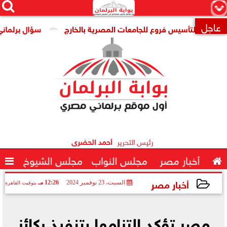




×
عاجل
رية لتأسيس فروع للجامعات المصرية بالخارج
سؤال برلماني لوزير

رئيس التحرير
أحمد الحضرى

أخبار مصر
مجلس النواب
مجلس الشيوخ

أخبار مصر
السبت، 23 نوفمبر 2024
12:26 مـ
بتوقيت القاهرة
2024-11-23 12:26:12
مصر تؤكد التزامها بتنفيذ ركائز