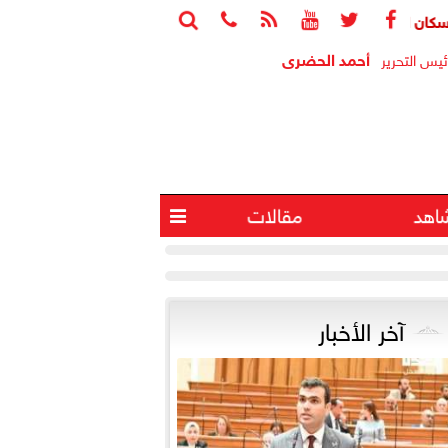






اب: الوحدات المغلقة ثروة قومية معطلة واستغلالها يخفف أزمة الإسكا
أحمد الحضرى
ئيس التحرير
اهد
مقالات

آخر الأخبار