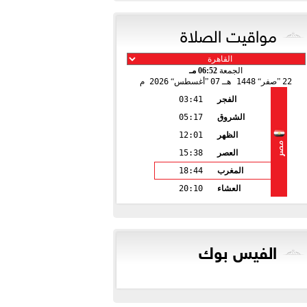
مواقيت الصلاة
الجمعة
06:52 مـ
22
صفر
1448 هـ
07
أغسطس
2026 م
الفجر
03:41
الشروق
05:17
الظهر
12:01
مصر
العصر
15:38
المغرب
18:44
العشاء
20:10
الفيس بوك