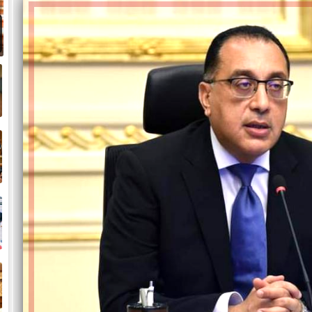
و
ض
ح
خ