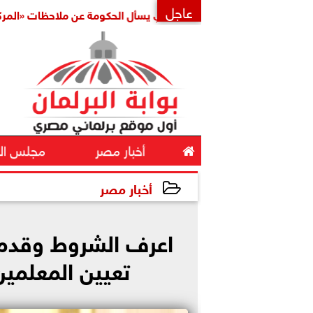
عاجل
النائب حسين هريدي يسأل الحكومة عن ملاحظات «المركزي للمح
×

أخبار مصر
مجلس ال
أخبار مصر
2025-01-13 10:11:14
اعرف الشروط وقدم
تعيين المعلمين 2025 وخطوات التس