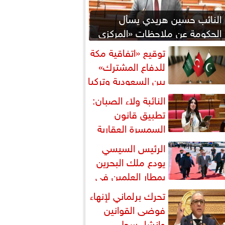
النائب حسين هريدي يسأل
الحكومة عن ملاحظات «المركزي
للمحاسبات» بشأن المنطقة
توقيع «اتفاقية مكة
اقتصادية...
للدفاع المشترك»
بين السعودية وتركيا
باكستان
النائبة ولاء الصبان:
تطبيق قانون
السمسرة العقارية
رورة لضبط السوق وحماية
الرئيس السيسي
قوق...
يودع ملك البحرين
بمطار العلمين في
تام زيارته إلى مصر
تحرك برلماني لإنهاء
فوضى القوانين
وإنشاء سجل