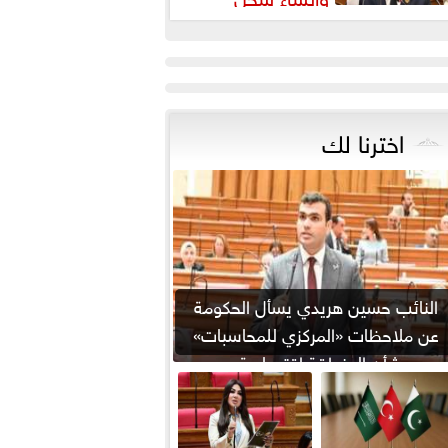
شريعي إلكتروني
اخترنا لك
النائب حسين هريدي يسأل الحكومة
عن ملاحظات «المركزي للمحاسبات»
بشأن المنطقة اقتصادية...