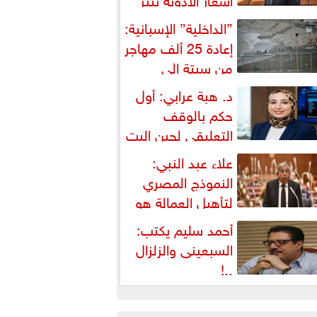
شكالية دستورية ويهدد حق
”الداخلية” الإسبانية:
لمواطن...
إعادة 25 ألف مهاجر
من سبتة إلى
لمغرب... وارتفاع حصيلة...
د. هبة عرابي: أول
حكم بالوقف
التعليقي لحين البت
ي الطعن على...
علاء عبد النبي:
النموذج المصري
لتأهيل العمالة هو
لبديل العملي والأمثل لأزمات...
أحمد سليم يكتب:
السبعينى والزلزال
..!