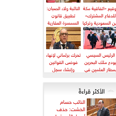
قيع «اتفاقية مكة
النائبة ولاء الصبان:
للدفاع المشترك»
تطبيق قانون
ن السعودية وتركيا
السمسرة العقارية
وباكستان
ضرورة لضبط
السوق وحماية
حقوق...
الرئيس السيسي
تحرك برلماني لإنهاء
ودع ملك البحرين
فوضى القوانين
مطار العلمين في
وإنشاء سجل
ام زيارته إلى مصر
تشريعي إلكتروني
الأكثر قراءةً
النائب حسام
الخشت: حذف
أسعار الأدوية يثير