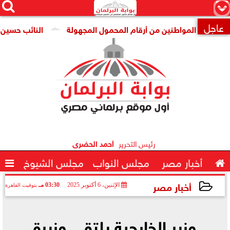




×
عاجل
اية المواطنين من أرقام المحمول المجهولة
النائب حسين هريدي

رئيس التحرير
أحمد الحضرى

أخبار مصر
مجلس النواب
مجلس الشيوخ

أخبار مصر
الإثنين، 6 أكتوبر 2025
03:30 مـ
بتوقيت القاهرة
2025-10-06 15:30:12
وزير الخارجية يلتقي وزيرة