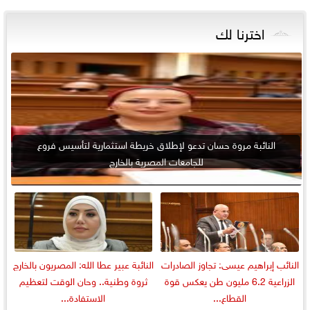
اخترنا لك
النائبة مروة حسان تدعو لإطلاق خريطة استثمارية لتأسيس فروع
للجامعات المصرية بالخارج
النائب إبراهيم عيسى: تجاوز الصادرات
النائبة عبير عطا الله: المصريون بالخارج
الزراعية 6.2 مليون طن يعكس قوة
ثروة وطنية.. وحان الوقت لتعظيم
القطاع...
الاستفادة...