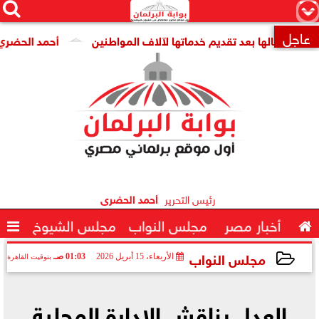




×
عاجل
أعمالها بعد تقديم خدماتها لآلاف المواطنين
أحمد الحضري يكتب ..

رئيس التحرير
أحمد الحضرى

أخبار مصر
مجلس النواب
مجلس الشيوخ

مجلس النواب
الأربعاء، 15 أبريل 2026
01:03 صـ
بتوقيت القاهرة
2026-04-15 01:03:42
العدل يناقش الإدارة المحلية