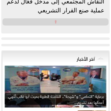
النقاش المجتمعي إلى مدخل فعّال لدعم
عملية صنع القرار التشريعي
⇧
آخر الأخبار
برعاية ”التمامي” و”شيحة”.. القافلة الطبية بميت أبو غالب تُنهي
أعمالها بعد تقديم...