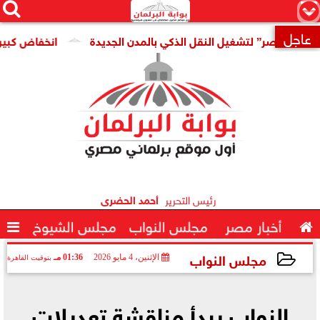




×
عاجل
ر” لتشغيل النقل الذكي بالمدن الجديدة
انخفاض كبير فى سعر 

رئيس التحرير
أحمد الحضرى

أخبار مصر
مجلس النواب
مجلس الشيوخ

مجلس النواب
الإثنين، 4 مايو 2026
01:36 مـ
بتوقيت القاهرة
2026-05-04 13:36:09
النواب يبدأ مناقشة تعديلات