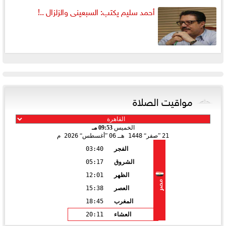
أحمد سليم يكتب: السبعينى والزلزال ..!
مواقيت الصلاة
الخميس
09:53 مـ
21
صفر
1448 هـ
06
أغسطس
2026 م
الفجر
03:40
الشروق
05:17
الظهر
12:01
مصر
العصر
15:38
المغرب
18:45
العشاء
20:11