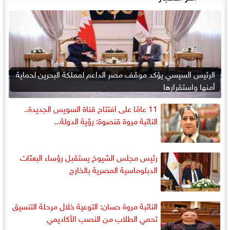
الرئيس السيسي يؤكد موقف مصر الداعم لمملكة البحرين لحماية
أمنها واستقرارها
11 عامًا على افتتاح قناة السويس الجديدة..
النائبة مروة قنصوة: رؤية الدولة...
رئيس مجلس الشيوخ يستقبل رؤساء البعثات
الدبلوماسية المصرية بالخارج
النائبة مروة حسان: التوعية خلال مرحلة التنسيق
تحمي الطلاب من النصب الأكاديمي