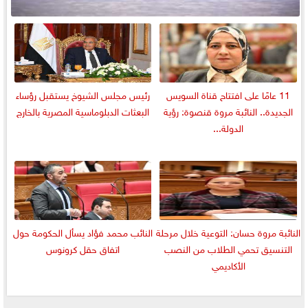
11 عامًا على افتتاح قناة السويس
رئيس مجلس الشيوخ يستقبل رؤساء
الجديدة.. النائبة مروة قنصوة: رؤية
البعثات الدبلوماسية المصرية بالخارج
الدولة...
النائبة مروة حسان: التوعية خلال مرحلة
النائب محمد فؤاد يسأل الحكومة حول
التنسيق تحمي الطلاب من النصب
اتفاق حقل كرونوس
الأكاديمي