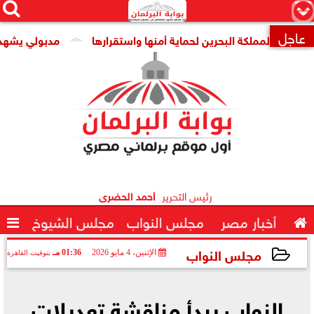




×
عاجل
مملكة البحرين لحماية أمنها واستقرارها
مدبولي يشهد توقيع ا

رئيس التحرير
أحمد الحضرى

أخبار مصر
مجلس النواب
مجلس الشيوخ

مجلس النواب
الإثنين، 4 مايو 2026
01:36 مـ
بتوقيت القاهرة
2026-05-04 13:36:09
النواب يبدأ مناقشة تعديلات