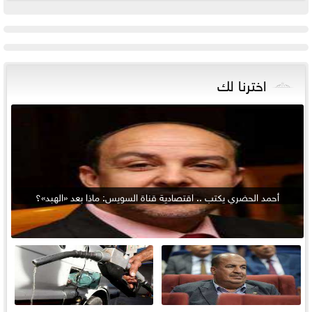
اخترنا لك
أحمد الحضري يكتب .. اقتصادية قناة السويس: ماذا بعد «الهبد»؟