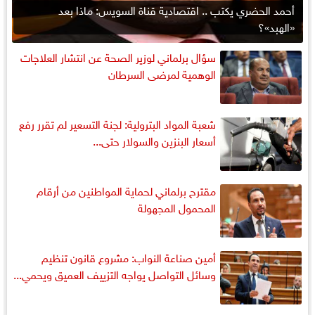
أحمد الحضري يكتب .. اقتصادية قناة السويس: ماذا بعد
«الهبد»؟
سؤال برلماني لوزير الصحة عن انتشار العلاجات
الوهمية لمرضى السرطان
شعبة المواد البترولية: لجنة التسعير لم تقرر رفع
أسعار البنزين والسولار حتى...
مقترح برلماني لحماية المواطنين من أرقام
المحمول المجهولة
أمين صناعة النواب: مشروع قانون تنظيم
وسائل التواصل يواجه التزييف العميق ويحمي...