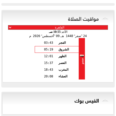
مواقيت الصلاة
الأحد
10:55 صـ
24
صفر
1448 هـ
09
أغسطس
2026 م
الفجر
03:43
الشروق
05:19
الظهر
12:01
مصر
العصر
15:37
المغرب
18:43
العشاء
20:08
الفيس بوك