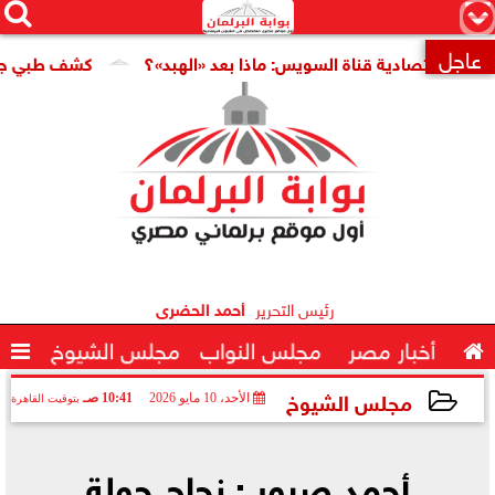




×
عاجل
اقتصادية قناة السويس: ماذا بعد «الهبد»؟
كشف طبي جديد يمهد

رئيس التحرير
أحمد الحضرى

أخبار مصر
مجلس النواب
مجلس الشيوخ

مجلس الشيوخ
الأحد، 10 مايو 2026
10:41 صـ
بتوقيت القاهرة
2026-05-10 10:41:27
أحمد صبور : نجاح جولة