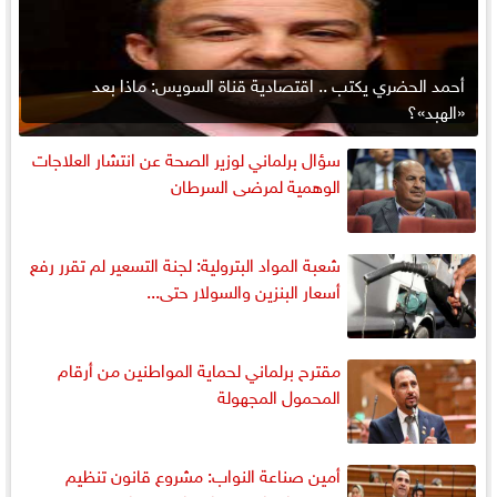
أحمد الحضري يكتب .. اقتصادية قناة السويس: ماذا بعد
«الهبد»؟
سؤال برلماني لوزير الصحة عن انتشار العلاجات
الوهمية لمرضى السرطان
شعبة المواد البترولية: لجنة التسعير لم تقرر رفع
أسعار البنزين والسولار حتى...
مقترح برلماني لحماية المواطنين من أرقام
المحمول المجهولة
أمين صناعة النواب: مشروع قانون تنظيم