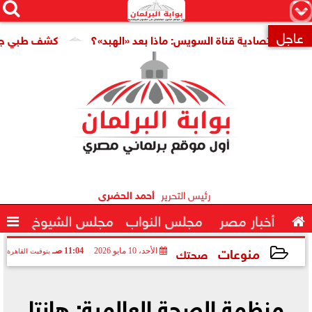




×
عاجل
قتصادية قناة السويس: ماذا بعد «الهبد»؟
كشف طبي جديد يمهد 

رئيس التحرير
أحمد الحضرى

أخبار مصر
مجلس النواب
مجلس الشيوخ

منوعات
صحتك
الأحد، 10 مايو 2026
11:04 صـ
بتوقيت القاهرة
2026-05-10 11:04:32
منظمة الصحة العالمية: هانتا