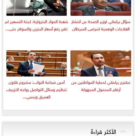
سؤال برلماني لوزير الصحة عن انتشار
شعبة المواد البترولية: لجنة التسعير لم
العلاجات الوهمية لمرضى السرطان
تقرر رفع أسعار البنزين والسولار حتى...
مقترح برلماني لحماية المواطنين من
أمين صناعة النواب: مشروع قانون
أرقام المحمول المجهولة
تنظيم وسائل التواصل يواجه التزييف
العميق ويحمي...
الأكثر قراءةً