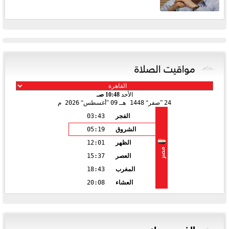
مواقيت الصلاة
الأحد
10:48 صـ
24
صفر
1448 هـ
09
أغسطس
2026 م
الفجر
03:43
الشروق
05:19
الظهر
12:01
مصر
العصر
15:37
المغرب
18:43
العشاء
20:08
الفيس بوك