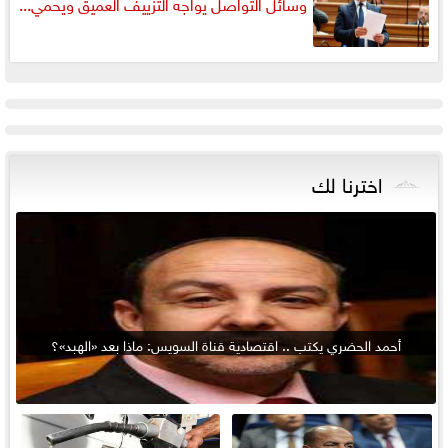
وسائل التواصل يواجه التزييف العميق ويحمي...
اخترنا لك
أحمد الحضري يكتب .. اقتصادية قناة السويس: ماذا بعد «الهبد»؟