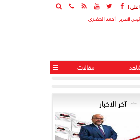






أحمد الحضرى
ئيس التحرير
اهد
مقالات

آخر الأخبار