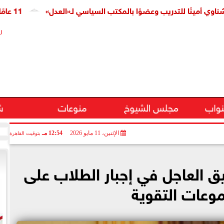
ًا للتدريب وعضوًا بالمكتب السياسي لـ«العدل»
11 عامًا على افتتاح قناة السويس الجديدة.. النائبة مروة قنصوة: رؤية الدولة حولت الممر الملاحي إلى مركز اقتصادي عالمي
ر
نواب
مجلس الشيوخ
منوعات
ش
الإثنين، 11 مايو 2026
12:54 مـ
بتوقيت القاهرة
ق العاجل في إجبار الطلاب على
وعات التقوية