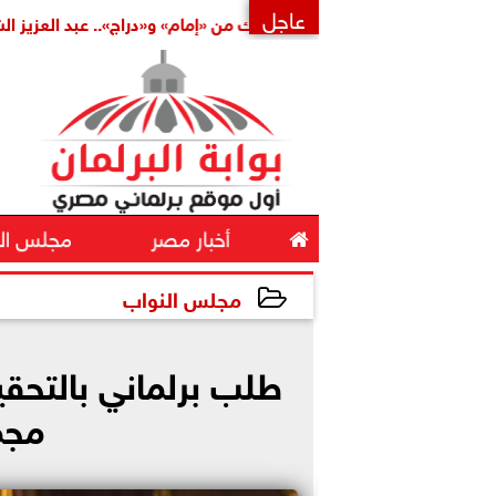
عاجل
املة
بتكليف مشترك من «إمام» و«دراج».. عبد العزيز الشناوي أمين
×

أخبار مصر
مجلس ال
مجلس النواب
2026-05-11 12:54:18
طلب برلماني بالتحقي
مجم