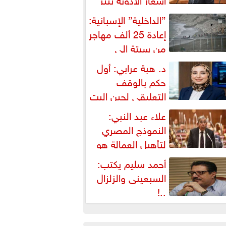
شكالية دستورية ويهدد حق
”الداخلية” الإسبانية:
لمواطن...
إعادة 25 ألف مهاجر
من سبتة إلى
لمغرب... وارتفاع حصيلة...
د. هبة عرابي: أول
حكم بالوقف
التعليقي لحين البت
ي الطعن على...
علاء عبد النبي:
النموذج المصري
لتأهيل العمالة هو
لبديل العملي والأمثل لأزمات...
أحمد سليم يكتب:
السبعينى والزلزال
..!