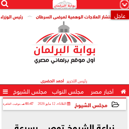




×
عاجل
انتشار العلاجات الوهمية لمرضى السرطان
رئيس الوزراء يتابع ج

رئيس التحرير
أحمد الحضرى

أخبار مصر
مجلس النواب
مجلس الشيوخ

مجلس الشيوخ
الثلاثاء، 12 مايو 2026
01:47 مـ
بتوقيت القاهرة
2026-05-12 13:47:06
زراعة الشيوخ توصي بسرعة