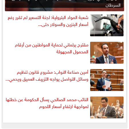
السرطان
شعبة المواد البترولية: لجنة التسعير لم تقرر رفع
أسعار البنزين والسولار حتى...
مقترح برلماني لحماية المواطنين من أرقام
المحمول المجهولة
أمين صناعة النواب: مشروع قانون تنظيم
وسائل التواصل يواجه التزييف العميق ويحمي...
النائب محمد الصالحي يسأل الحكومة عن خطتها
لمواجهة ارتفاع أسعار اللحوم