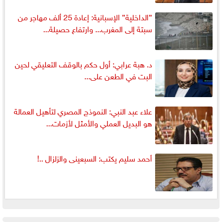
”الداخلية” الإسبانية: إعادة 25 ألف مهاجر من
سبتة إلى المغرب... وارتفاع حصيلة...
د. هبة عرابي: أول حكم بالوقف التعليقي لحين
البت في الطعن على...
علاء عبد النبي: النموذج المصري لتأهيل العمالة
هو البديل العملي والأمثل لأزمات...
أحمد سليم يكتب: السبعينى والزلزال ..!