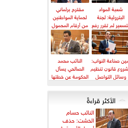
شعبة المواد
مقترح برلماني
البترولية: لجنة
لحماية المواطنين
تسعير لم تقرر رفع
من أرقام المحمول
أسعار البنزين
المجهولة
والسولار حتى...
ين صناعة النواب:
النائب محمد
روع قانون تنظيم
الصالحي يسأل
وسائل التواصل
الحكومة عن خطتها
يواجه التزييف
لمواجهة ارتفاع أسعار
العميق ويحمي...
اللحوم
الأكثر قراءةً
النائب حسام
الخشت: حذف
أسعار الأدوية يثير