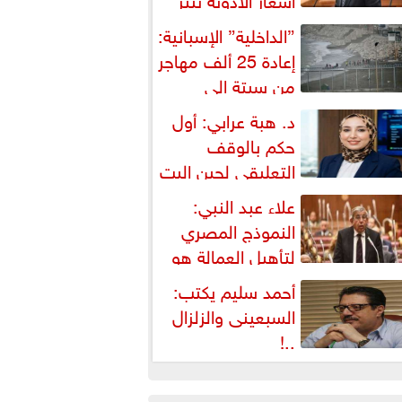
شكالية دستورية ويهدد حق
”الداخلية” الإسبانية:
لمواطن...
إعادة 25 ألف مهاجر
من سبتة إلى
لمغرب... وارتفاع حصيلة...
د. هبة عرابي: أول
حكم بالوقف
التعليقي لحين البت
ي الطعن على...
علاء عبد النبي:
النموذج المصري
لتأهيل العمالة هو
لبديل العملي والأمثل لأزمات...
أحمد سليم يكتب:
السبعينى والزلزال
..!