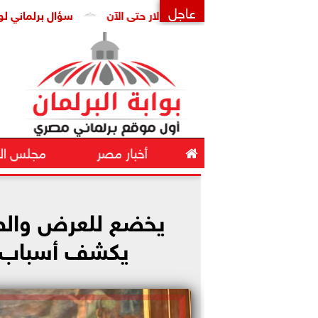
عاجل
رر رفع أسعار البنزين والسولار حتى الآن
سؤال برلماني لوزير الص
×

أخبار مصر
مجلس ال
2026-05-12 14:07:51
يخضع للعرض والطلب
يكشف أسباب زي