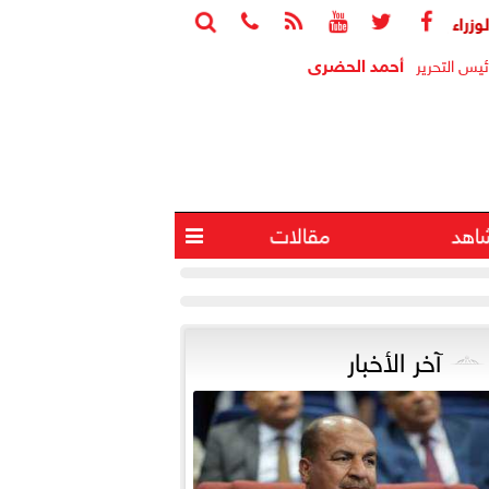






يتابع جهود منظومة الشكاوى الحكومية خلال يوليو الماضي
أجواء 
أحمد الحضرى
ئيس التحرير
اهد
مقالات

آخر الأخبار