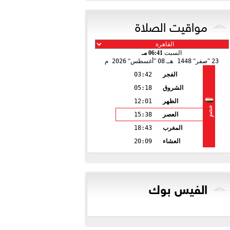
مواقيت الصلاة
السبت
06:41 مـ
23
صفر
1448 هـ
08
أغسطس
2026 م
الفجر
03:42
الشروق
05:18
الظهر
12:01
مصر
العصر
15:38
المغرب
18:43
العشاء
20:09
الفيس بوك