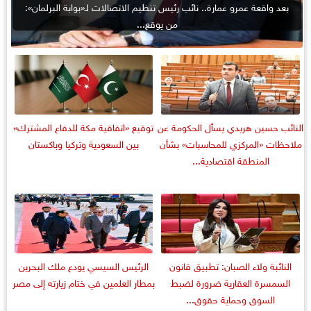
بعد واقعة عمرو عمارة.. نائب رئيس تنظيم الاتصالات لـ«بوابة البرلمان»:
من يوقع...
النائب حسين هريدي يسأل الحكومة عن
توقيع «اتفاقية مكة للدفاع المشترك»
ملاحظات «المركزي للمحاسبات» بشأن
بين السعودية وتركيا وباكستان
المنطقة اقتصادية...
النائبة ولاء الصبان: تطبيق قانون
الرئيس السيسي يودع ملك البحرين
السمسرة العقارية ضرورة لضبط
بمطار العلمين في ختام زيارته إلى مصر
السوق وحماية حقوق...