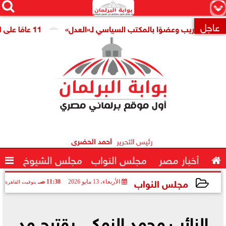




×
عاجل
للتدريب وعضوًا بالمكتب السياسي لـ«العدل»
11 عامًا على افتتاح قناة السويس الجديدة.. النائبة مروة قنصوة: رؤية الدولة حولت الممر الملاحي إلى مركز اقتصادي عالمي

رئيس التحرير
أحمد الحضرى

أخبار مصر
مجلس النواب
مجلس الشيوخ

مجلس النواب
الأربعاء، 13 مايو 2026
11:38 صـ
بتوقيت القاهرة
2026-05-13 11:38:00
النائب محمد النمكي يقترح مد