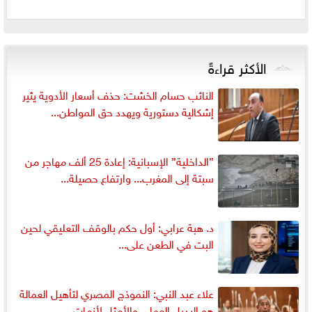
الأكثر قراءةً
النائب حسام الخشت: حذف أسعار الأدوية يثير
إشكالية دستورية ويهدد حق المواطن...
”الداخلية” الإسبانية: إعادة 25 ألف مهاجر من
سبتة إلى المغرب... وارتفاع حصيلة...
د. هبة عرابي: أول حكم بالوقف التعليقي لحين
البت في الطعن على...
علاء عبد النبي: النموذج المصري لتأهيل العمالة
هو البديل العملي والأمثل لأزمات...