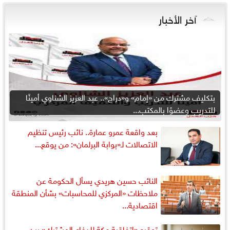
آخر الأخبار
بتكليف مشترك من «إمام» و«دراج».. عبد العزيز الشناوي أمينًا
للتدريب وعضوًا بالمكتب...
بعد واقعة عمرو عمارة.. نائب رئيس تنظيم
الاتصالات لـ«بوابة البرلمان»: من يوقع...
النائب حسين هريدي يسأل الحكومة عن
ملاحظات «المركزي للمحاسبات» بشأن المنطقة
اقتصادية...
توقيع «اتفاقية مكة للدفاع المشترك» بين