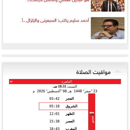
أحمد سليم يكتب: السبعينى والزلزال ..!
مواقيت الصلاة
السبت
10:31 صـ
23
صفر
1448 هـ
08
أغسطس
2026 م
الفجر
03:42
الشروق
05:18
الظهر
12:01
مصر
العصر
15:38
المغرب
18:43