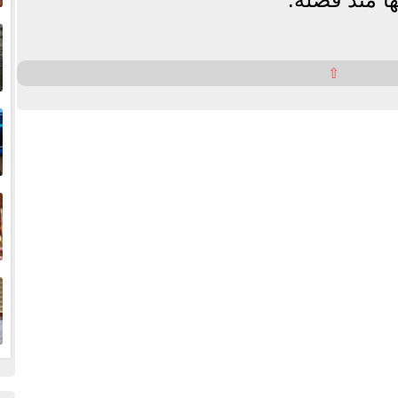
إ
ا
⇧
ا
ف
ا