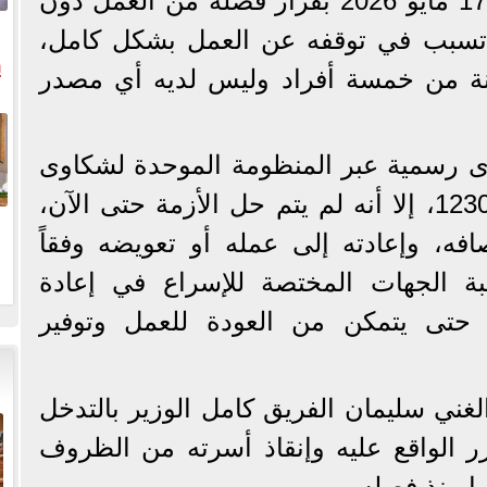
وأضاف، أنه فوجئ بتاريخ 17 مايو 2026 بقرار فصله من العمل دون
 تسبب في توقفه عن العمل بشكل كامل،
ي
نة من خمسة أفراد وليس لديه أي مصدر
ال
ى رسمية عبر المنظومة الموحدة لشكاوى
مجلس الوزراء برقم 12302377، إلا أنه لم يتم حل الأزمة حتى الآن،
افه، وإعادته إلى عمله أو تعويضه وفقاً
بة الجهات المختصة للإسراع في إعادة
 حتى يتمكن من العودة للعمل وتوفير
لغني سليمان الفريق كامل الوزير بالتدخل
رر الواقع عليه وإنقاذ أسرته من الظروف
ها منذ فصله.