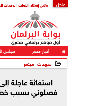
عاجل
اية أمنها واستقرارها
وكيل إسكان النواب: الوحدات المغلقة ثر
×

أخبار مصر
مجلس ال
منوعات
مجتمع
2026-05-25 17:49:48
استغاثة عاجلة إلى
فصلوني بسبب خطأ 