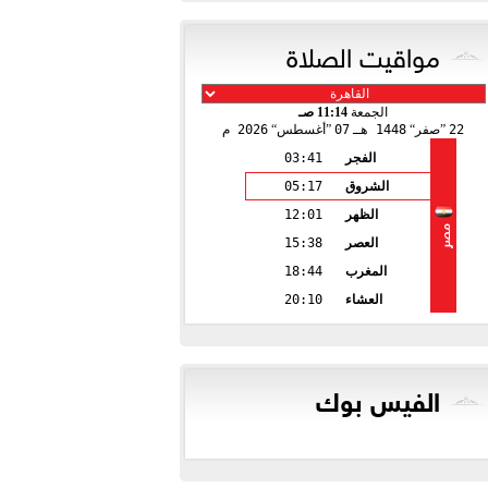
مواقيت الصلاة
الجمعة
11:14 صـ
22
صفر
1448 هـ
07
أغسطس
2026 م
الفجر
03:41
الشروق
05:17
الظهر
12:01
مصر
العصر
15:38
المغرب
18:44
العشاء
20:10
الفيس بوك