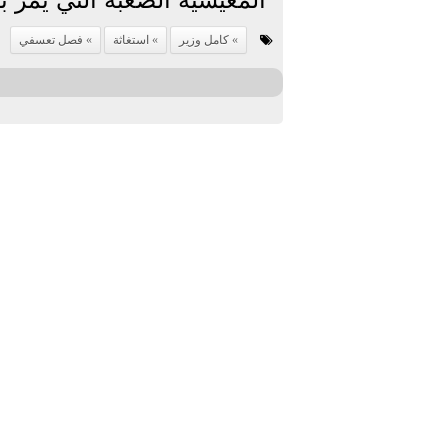
كامل وزير
استغاثة
فصل تعسفي