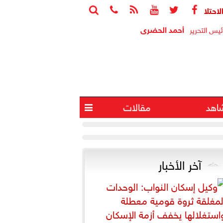






 وإصابة 4 آخرين في انفجار جنوب لبنان
البيت الأب
أحمد الحضرى
ئيس التحرير
اهد
مقالات

آخر الأخبار