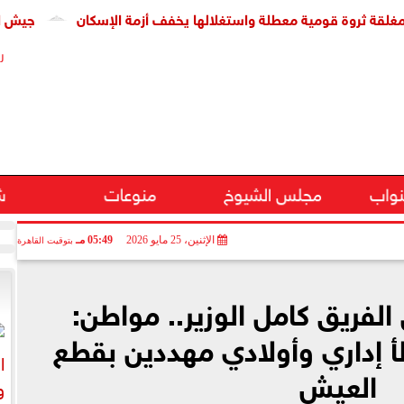
وة قومية معطلة واستغلالها يخفف أزمة الإسكان
جيش الاحتلال: مقتل جنديين
ر
نواب
مجلس الشيوخ
منوعات
ش
الإثنين، 25 مايو 2026
05:49 مـ
بتوقيت القاهرة
 الفريق كامل الوزير.. مواطن:
إداري وأولادي مهددين بقطع
العيش