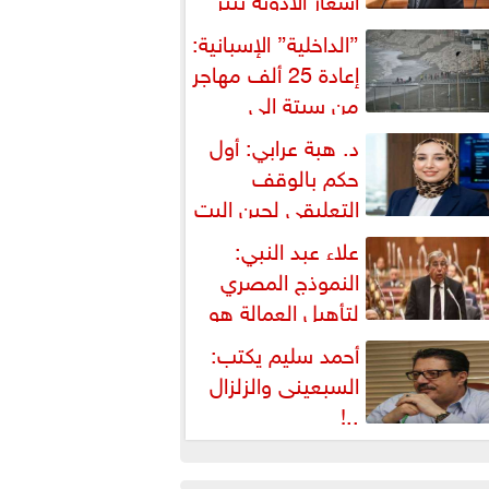
شكالية دستورية ويهدد حق
”الداخلية” الإسبانية:
لمواطن...
إعادة 25 ألف مهاجر
من سبتة إلى
لمغرب... وارتفاع حصيلة...
د. هبة عرابي: أول
حكم بالوقف
التعليقي لحين البت
ي الطعن على...
علاء عبد النبي:
النموذج المصري
لتأهيل العمالة هو
لبديل العملي والأمثل لأزمات...
أحمد سليم يكتب:
السبعينى والزلزال
..!