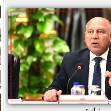
ا
م
ا
كامل وزير