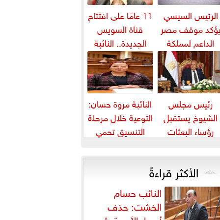
الرئيس السيسي
11 عامًا على افتتاح
ؤكد موقف مصر
قناة السويس
الداعم لمملكة
الجديدة.. النائبة
بحرين لحماية أمنها
مروة قنصوة: رؤية
واستقرارها
الدولة...
رئيس مجلس
النائبة مروة حسان:
الشيوخ يستقبل
التوعية خلال مرحلة
رؤساء البعثات
التنسيق تحمي
الدبلوماسية
الطلاب من النصب
المصرية بالخارج
الأكاديمي
الأكثر قراءةً
النائب حسام
الخشت: حذف
أسعار الأدوية يثير