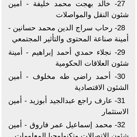
27- خالد بهجت محمد خليفة - أمين
شئون النقل والمواصلات
28- رحاب سراج الدين محمد حسانين -
أمينة صناعة المحتوى والتأثير المجتمعي
29- نجلاء حمدي أحمد إبراهيم - أمينة
شئون العلاقات الحكومية
30- أحمد راضي طه مخلوف - أمين
الشئون الاقتصادية
31- عارف راجع عبدالجيد أبوزيد - أمين
الاستثمار
32- محمد إسماعيل عمر فاروق - أمين
شئون الاتصالات وتكنولوجيا المعلومات