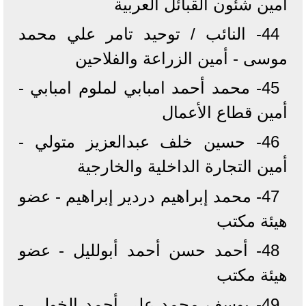
أمين شئون القبائل العربية
44- النائب / توحيد تامر علي محمد
موسى - أمين الزراعة والفلاحين
45- محمد أحمد امبابي لملوم امبابي -
أمين قطاع الأعمال
46- حسين خلف عبدالعزيز متولي -
أمين التجارة الداخلية والخارجية
47- محمد إبراهيم دردير إبراهيم - عضو
هيئة مكتب
48- أحمد حسن أحمد أبولليل - عضو
هيئة مكتب
49- يوسف محمد علي أحمد الخولي -