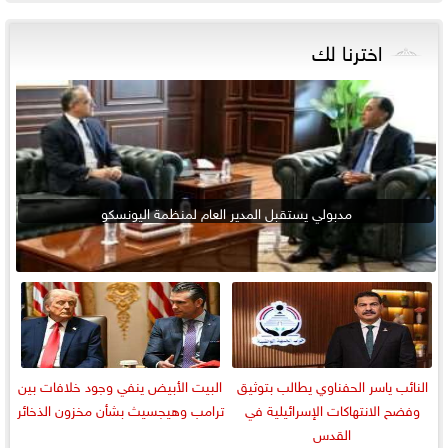
اخترنا لك
مدبولي يستقبل المدير العام لمنظمة اليونسكو
النائب ياسر الحفناوي يطالب بتوثيق
البيت الأبيض ينفي وجود خلافات بين
وفضح الانتهاكات الإسرائيلية في
ترامب وهيجسيث بشأن مخزون الذخائر
القدس