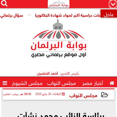




×
عاجل
اعات دراسية أكبر لمواد شهادة البكالوريا
سؤال برلماني عن تنامي 

رئيس التحرير
أحمد الحضرى

أخبار مصر
مجلس النواب
مجلس الشيوخ

مجلس النواب
الثلاثاء، 26 مايو 2026
10:41 صـ
بتوقيت القاهرة
2026-05-26 10:41:37
برئاسة النائب محمد نشأت..