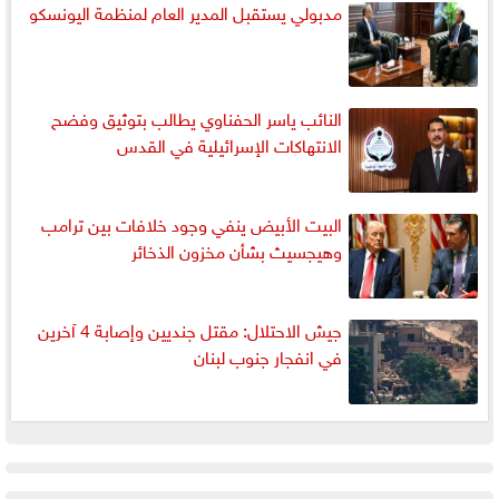
مدبولي يستقبل المدير العام لمنظمة اليونسكو
النائب ياسر الحفناوي يطالب بتوثيق وفضح
الانتهاكات الإسرائيلية في القدس
البيت الأبيض ينفي وجود خلافات بين ترامب
وهيجسيث بشأن مخزون الذخائر
جيش الاحتلال: مقتل جنديين وإصابة 4 آخرين
في انفجار جنوب لبنان