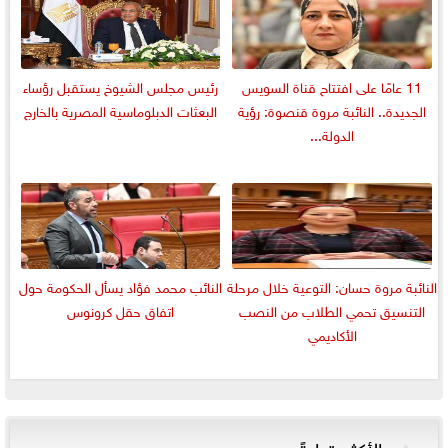
11 عامًا على افتتاح قناة السويس
رئيس مجلس الشيوخ يستقبل رؤساء
الجديدة.. النائبة مروة قنصوة: رؤية
البعثات الدبلوماسية المصرية بالخارج
الدولة...
النائبة مروة حسان: التوعية خلال مرحلة
النائب محمد فؤاد يسأل الحكومة حول
التنسيق تحمي الطلاب من النصب
اتفاق حقل كرونوس
الأكاديمي
الأكثر قراءةً