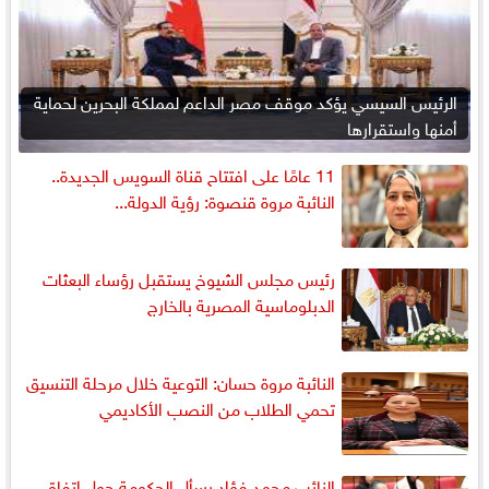
الرئيس السيسي يؤكد موقف مصر الداعم لمملكة البحرين لحماية
أمنها واستقرارها
11 عامًا على افتتاح قناة السويس الجديدة..
النائبة مروة قنصوة: رؤية الدولة...
رئيس مجلس الشيوخ يستقبل رؤساء البعثات
الدبلوماسية المصرية بالخارج
النائبة مروة حسان: التوعية خلال مرحلة التنسيق
تحمي الطلاب من النصب الأكاديمي
النائب محمد فؤاد يسأل الحكومة حول اتفاق