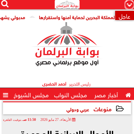




×
عاجل
مملكة البحرين لحماية أمنها واستقرارها
مدبولي يشهد توقيع 

رئيس التحرير
أحمد الحضرى

أخبار مصر
مجلس النواب
مجلس الشيوخ

منوعات
عربي ودولي
الأربعاء، 27 مايو 2026
11:50 صـ
بتوقيت القاهرة
2026-05-27 11:50:00
الأموال الإيرانية المجمدة